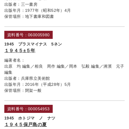
出版者：
三一書房
出版年月：
1977年（昭和52年）4月
保管場所：
地下書庫和図書
資料番号：060005980
1945 プラスマイナス 5ネン
１９４５±５年
編著者名：
出原 均 編集／相良 周作 編集／岡本 弘毅 編集／洲濱 元子
編集
出版者：
兵庫県立美術館
出版年月：
2016年（平成28年）5月
保管場所：
閉架一般
資料番号：000054953
1945 ホトジマ ノ ナツ
１９４５保戸島の夏