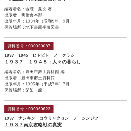
編著者名：
匝瑳 胤次 著
出版者：
明倫會本部
出版年月：
1934年（昭和9年）9月
保管場所：
地下書庫半藤図書
資料番号：000059687
1937 1945 ヒトビト ノ クラシ
１９３７－１９４５：人々の暮らし
編著者名：
豊田市郷土資料館 編
出版者：
豊田市郷土資料館
出版年月：
1995年（平成7年）7月
保管場所：
閉架一般
資料番号：000060623
1937 ナンキン コウリャクセン ノ シンジツ
１９３７南京攻略戦の真実