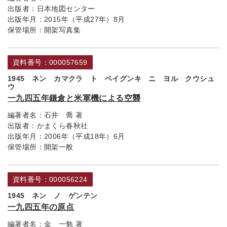
出版者：
日本地図センター
出版年月：
2015年（平成27年）8月
保管場所：
開架写真集
資料番号：000057659
1945 ネン カマクラ ト ベイグンキ ニ ヨル クウシュ
ウ
一九四五年鎌倉と米軍機による空襲
編著者名：
石井 喬 著
出版者：
かまくら春秋社
出版年月：
2006年（平成18年）6月
保管場所：
開架一般
資料番号：000056224
1945 ネン ノ ゲンテン
一九四五年の原点
編著者名：
金 一勉 著