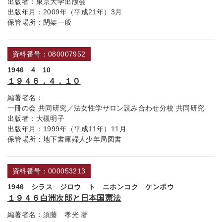
出版者：
東京大学出版会
出版年月：
2009年（平成21年）3月
保管場所：
閉架一般
資料番号：080007952
1946 4 10
１９４６．４．１０
編著者名：
一冊の会 共同研究／法女性学サロン読み合わせ分校 共同研究
出版者：
大槻明子
出版年月：
1999年（平成11年）11月
保管場所：
地下書庫婦人少年局図書
資料番号：000053213
1946 シラス ジロウ ト ニホンコク ケンポウ
１９４６白洲次郎と日本国憲法
編著者名：
須藤 孝光 著