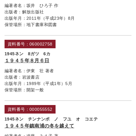
編著者名：
坂井 ひろ子 作
出版者：
解放出版社
出版年月：
2011年（平成23年）8月
保管場所：
地下書庫和図書
資料番号：060002758
1945ネン 8ガツ 6カ
１９４５年８月６日
編著者名：
伊東 壮 著者
出版者：
岩波書店
出版年月：
1989年（平成1年）5月
保管場所：
開架一般
資料番号：000055552
1945ネン チンナンポ ノ フユ オ コエテ
１９４５年鎮南浦の冬を越えて