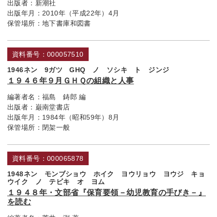
出版者：
新潮社
出版年月：
2010年（平成22年）4月
保管場所：
地下書庫和図書
資料番号：000057510
1946ネン 9ガツ GHQ ノ ソシキ ト ジンジ
１９４６年９月ＧＨＱの組織と人事
編著者名：
福島 鋳郎 編
出版者：
巌南堂書店
出版年月：
1984年（昭和59年）8月
保管場所：
閉架一般
資料番号：000065878
1948ネン モンブショウ ホイク ヨウリョウ ヨウジ キョ
ウイク ノ テビキ オ ヨム
１９４８年・文部省『保育要領－幼児教育の手びき－』
を読む