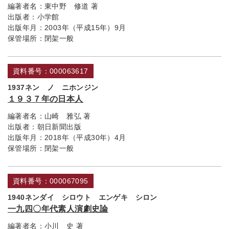
編著者名：
東中野 修道 著
出版者：
小学館
出版年月：
2003年（平成15年）9月
保管場所：
閉架一般
資料番号：000063617
1937ネン ノ ニホンジン
１９３７年の日本人
編著者名：
山崎 雅弘 著
出版者：
朝日新聞出版
出版年月：
2018年（平成30年）4月
保管場所：
閉架一般
資料番号：000067095
1940ネンダイ シロウト エンゲキ シロン
一九四〇年代素人演劇史論
編著者名：
小川 史 著