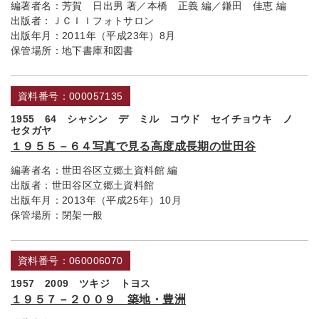
編著者名：
芳賀 日出男 著／本橋 正義 編／鎌田 佳恵 編
出版者：
ＪＣＩＩフォトサロン
出版年月：
2011年（平成23年）8月
保管場所：
地下書庫和図書
資料番号：000057135
1955 64 シャシン デ ミル コウド セイチョウキ ノ
セタガヤ
１９５５－６４写真で見る高度成長期の世田谷
編著者名：
世田谷区立郷土資料館 編
出版者：
世田谷区立郷土資料館
出版年月：
2013年（平成25年）10月
保管場所：
閉架一般
資料番号：060006070
1957 2009 ツキジ トヨス
１９５７－２００９ 築地・豊洲