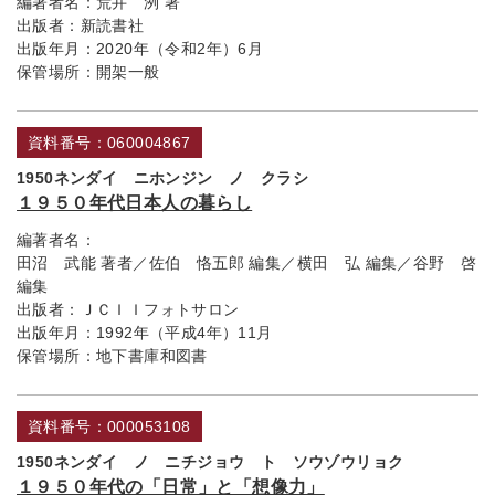
編著者名：
荒井 洌 著
出版者：
新読書社
出版年月：
2020年（令和2年）6月
保管場所：
開架一般
資料番号：060004867
1950ネンダイ ニホンジン ノ クラシ
１９５０年代日本人の暮らし
編著者名：
田沼 武能 著者／佐伯 恪五郎 編集／横田 弘 編集／谷野 啓
編集
出版者：
ＪＣＩＩフォトサロン
出版年月：
1992年（平成4年）11月
保管場所：
地下書庫和図書
資料番号：000053108
1950ネンダイ ノ ニチジョウ ト ソウゾウリョク
１９５０年代の「日常」と「想像力」