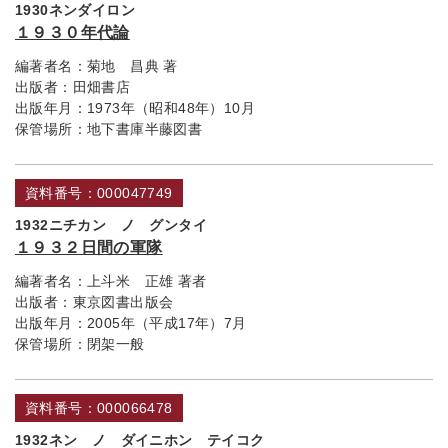
1930ネンダイロン
１９３０年代論
編著者名：
菊地 昌典 著
出版者：
田畑書店
出版年月：
1973年（昭和48年）10月
保管場所：
地下書庫半藤図書
資料番号：000047749
1932ニチカン ノ グンタイ
１９３２日間の軍隊
編著者名：
上斗米 正雄 著者
出版者：
東京図書出版会
出版年月：
2005年（平成17年）7月
保管場所：
閉架一般
資料番号：000066478
1932ネン ノ ダイニホン テイコク