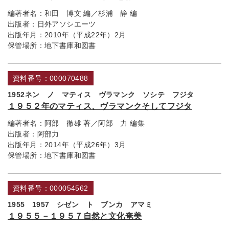
編著者名：
和田 博文 編／杉浦 静 編
出版者：
日外アソシエーツ
出版年月：
2010年（平成22年）2月
保管場所：
地下書庫和図書
資料番号：000070488
1952ネン ノ マティス ヴラマンク ソシテ フジタ
１９５２年のマティス、ヴラマンクそしてフジタ
編著者名：
阿部 徹雄 著／阿部 力 編集
出版者：
阿部力
出版年月：
2014年（平成26年）3月
保管場所：
地下書庫和図書
資料番号：000054562
1955 1957 シゼン ト ブンカ アマミ
１９５５－１９５７自然と文化奄美