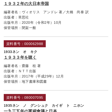
１９３２年の大日本帝国
編著者名：
ヴィオリス アンドレ 著／大橋 尚泰 訳
出版者：
草思社
出版年月：
2020年（令和2年）10月
保管場所：
閉架一般
資料番号：000062988
1933ネン オ キク
１９３３年を聴く
編著者名：
齋藤 桂 著
出版者：
ＮＴＴ出版
出版年月：
2017年（平成29年）12月
保管場所：
地下書庫和図書
資料番号：080007095
1935ネン ノ グンシュク カイギ ト ニホン
一九三五年の軍縮會議と日本