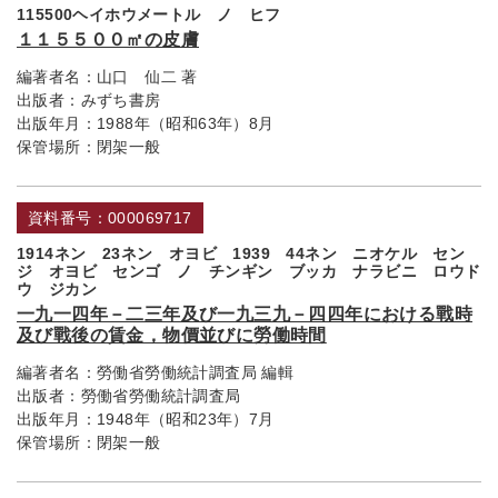
115500ヘイホウメートル ノ ヒフ
１１５５００㎡の皮膚
編著者名：
山口 仙二 著
出版者：
みずち書房
出版年月：
1988年（昭和63年）8月
保管場所：
閉架一般
資料番号：000069717
1914ネン 23ネン オヨビ 1939 44ネン ニオケル セン
ジ オヨビ センゴ ノ チンギン ブッカ ナラビニ ロウド
ウ ジカン
一九一四年－二三年及び一九三九－四四年における戰時
及び戰後の賃金，物價並びに勞働時間
編著者名：
勞働省勞働統計調査局 編輯
出版者：
勞働省勞働統計調査局
出版年月：
1948年（昭和23年）7月
保管場所：
閉架一般