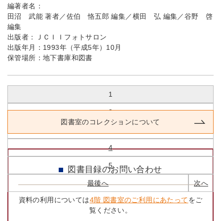
編著者名：
田沼 武能 著者／佐伯 恪五郎 編集／横田 弘 編集／谷野 啓
編集
出版者：
ＪＣＩＩフォトサロン
出版年月：
1993年（平成5年）10月
保管場所：
地下書庫和図書
1 / 1642
1
2
図書室のコレクションについて
3
4
5
図書目録のお問い合わせ
最後へ
次へ
資料の利用については
4階 図書室のご利用にあたって
をご
覧ください。