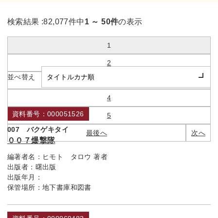
検索結果 :
82,077件中
1 ～ 50件
の表示
1 / 1642
1
2
並べ替え
3
4
資料番号：000051526
5
007 バクゲキタイ
最後へ
次へ
００７爆撃隊
編著者名：
ヒモト タロウ 著者
出版者：
曙出版
出版年月：
保管場所：
地下書庫和図書