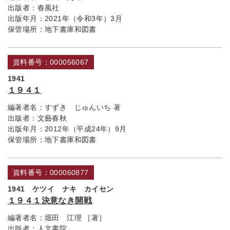
出版者：
春風社
出版年月：
2021年（令和3年）3月
保管場所：
地下書庫和図書
資料番号：000056067
1941
１９４１
編著者名：
すずき じゅんいち 著
出版者：
文藝春秋
出版年月：
2012年（平成24年）9月
保管場所：
地下書庫和図書
資料番号：000060877
1941 ケツイ ナキ カイセン
１９４１決意なき開戦
編著者名：
堀田 江理 ［著］
出版者：
人文書院