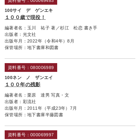
資料番号：000069483
100サイ デ ゲンエキ
１００歳で現役！
編著者名：
玉川 祐子 著／杉江 松恋 書き手
出版者：
光文社
出版年月：
2022年（令和4年）8月
保管場所：
地下書庫和図書
資料番号：080006989
100ネン ノ ザンエイ
１００年の残影
編著者名：
栗原 達男 写真・文
出版者：
彩流社
出版年月：
2011年（平成23年）7月
保管場所：
地下書庫半藤図書
資料番号：000069997