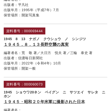
出版者：
平凡社
出版年月：
1995年（平成7年）7月
保管場所：
開架写真集
資料番号：000069444
1945 8 13 ナガノ クウシュウ ノ シンジツ
１９４５．８．１３長野空襲の真実
編著者名：
荒 敬 著／大日方 悦夫 著／三輪 泰史 著
出版者：
信濃毎日新聞社
出版年月：
2022年（令和4年）10月
保管場所：
開架一般
資料番号：000060073
1945 ショウワ20ネン ベイグン ニ サツエイ サレタ ニ
ホン
１９４５・昭和２０年米軍に撮影された日本
編著者名：