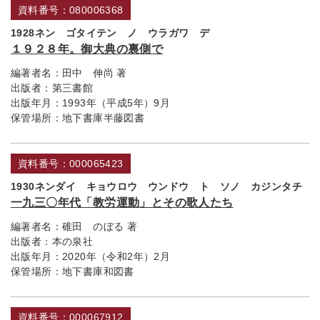
資料番号：080006368
1928ネン ゴタイテン ノ ウラガワ デ
１９２８年。御大典の裏側で
編著者名：
田中 伸尚 著
出版者：
第三書館
出版年月：
1993年（平成5年）9月
保管場所：
地下書庫半藤図書
資料番号：000065423
1930ネンダイ キョウロウ ウンドウ ト ソノ カジンタチ
一九三〇年代「教労運動」とその歌人たち
編著者名：
碓田 のぼる 著
出版者：
本の泉社
出版年月：
2020年（令和2年）2月
保管場所：
地下書庫和図書
資料番号：000067912