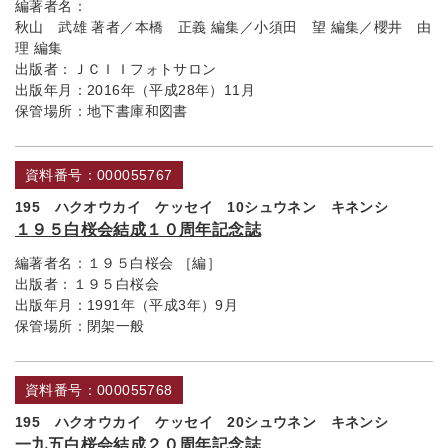
編著者名：
秋山 武雄 著者／本橋 正義 編集／小須田 望 編集／櫻井 由
理 編集
出版者：
ＪＣＩＩフォトサロン
出版年月：
2016年（平成28年）11月
保管場所：
地下書庫和図書
資料番号：000055767
195 ハクオウカイ ケッセイ 10シュウネン キネンシ
１９５白桜会結成１０周年記念誌
編著者名：
１９５白桜会 ［編］
出版者：
１９５白桜会
出版年月：
1991年（平成3年）9月
保管場所：
閉架一般
資料番号：000055768
195 ハクオウカイ ケッセイ 20シュウネン キネンシ
一九五白桜会結成２０周年記念誌