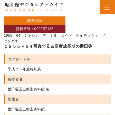
図書目録
資料番号：000057135
1955 64 シャシン デ ミル コウド セイチョウキ ノ
セタガヤ
１９５５－６４写真で見る高度成長期の世田谷
サブタイトル
平成２５年度特別展
編著者名
世田谷区立郷土資料館 編
出版者
世田谷区立郷土資料館