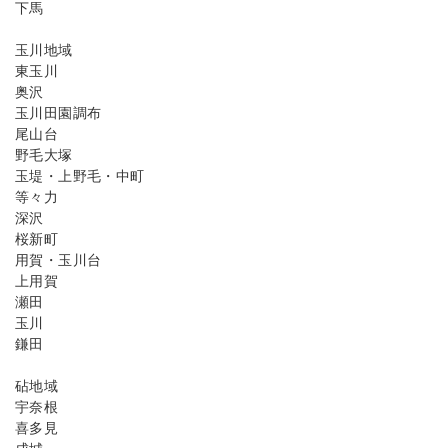
下馬
玉川地域
東玉川
奥沢
玉川田園調布
尾山台
野毛大塚
玉堤・上野毛・中町
等々力
深沢
桜新町
用賀・玉川台
上用賀
瀬田
玉川
鎌田
砧地域
宇奈根
喜多見