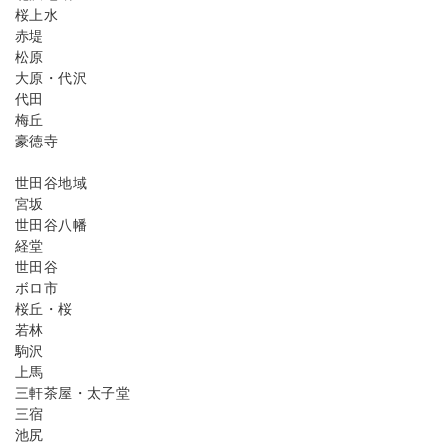
桜上水
赤堤
松原
大原・代沢
代田
梅丘
豪徳寺
世田谷地域
宮坂
世田谷八幡
経堂
世田谷
ボロ市
桜丘・桜
若林
駒沢
上馬
三軒茶屋・太子堂
三宿
池尻