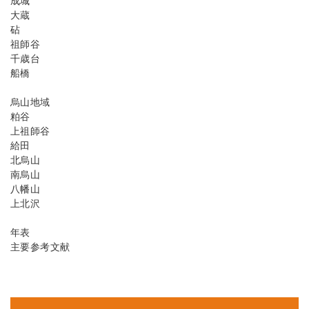
成城
大蔵
砧
祖師谷
千歳台
船橋
烏山地域
粕谷
上祖師谷
給田
北烏山
南烏山
八幡山
上北沢
年表
主要参考文献