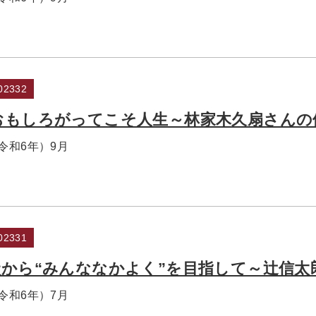
2332
おもしろがってこそ人生～林家木久扇さんの
（令和6年）9月
2331
から“みんななかよく”を目指して～辻󠄀信
（令和6年）7月