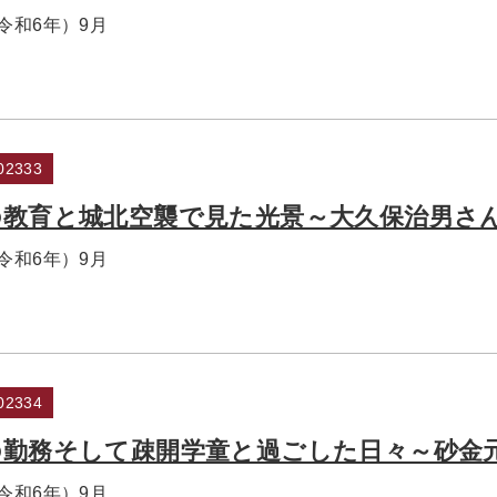
（令和6年）9月
2333
の教育と城北空襲で見た光景～大久保治男さ
（令和6年）9月
2334
の勤務そして疎開学童と過ごした日々～砂金
（令和6年）9月