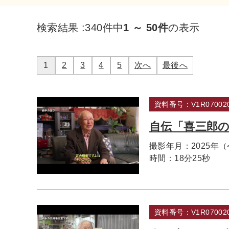
検索結果 :
340件中
1 ～ 50件
の表示
1
2
3
4
5
次へ
最後へ
資料番号：V1R070020
自伝「喜三郎の
撮影年月：
2025年
時間：
18分25秒
資料番号：V1R070020