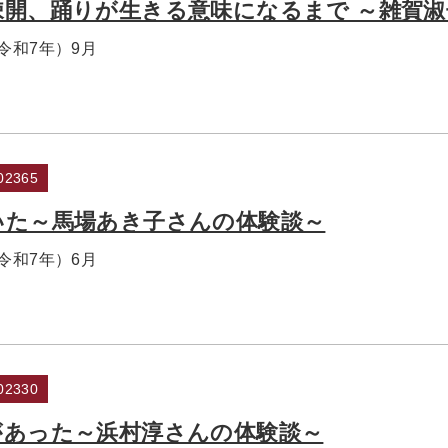
疎開、踊りが生きる意味になるまで ～雑賀
（令和7年）9月
2365
いた～馬場あき子さんの体験談～
（令和7年）6月
2330
があった～浜村淳さんの体験談～