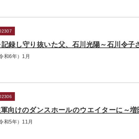
2307
を記録し守り抜いた父、石川光陽～石川令子
（令和6年）1月
2306
駐軍向けのダンスホールのウエイターに～増
（令和5年）11月