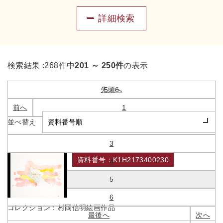
詳細検索
検索結果 :
268件中
201 ～ 250件
の表示
先頭へ
5 / 6
前へ
1
並べ替え
2
3
資料番号：K1H2173400230
4
炎と斗った夜
5
6
コレクション：
村岡信明絵画作品
最後へ
次へ