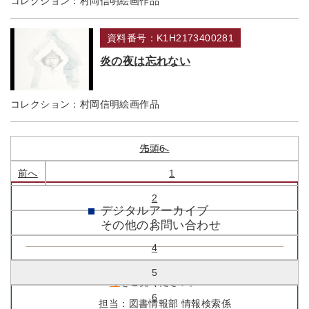
コレクション：
村岡信明絵画作品
資料番号：K1H2173400281
炎の夜は忘れない
コレクション：
村岡信明絵画作品
先頭へ
5 / 6
前へ
1
2
デジタルアーカイブ
3
その他のお問い合わせ
4
資料の利用については
5階 映像・音響室のご利用にあたっ
5
て
をご覧ください。
6
担当：
図書情報部 情報検索係