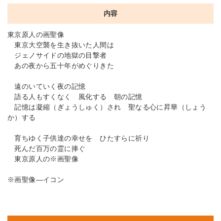
内容
東京原人の画聖像
東京大空襲を生き抜いた人間は
ジェノサイドの地獄の目撃者
あの夜から五十年がめぐりきた
遠のいていく夜の記憶
語る人もすくなく 風化する 朝の記憶
記憶は凝縮（ぎょうしゅく）され 聖なる心に昇華（しょう
か）する
育ちゆく子供達の幸せを ひたすらに祈り
死んだ百万の霊に捧ぐ
東京原人の※画聖像
※画聖像―イコン