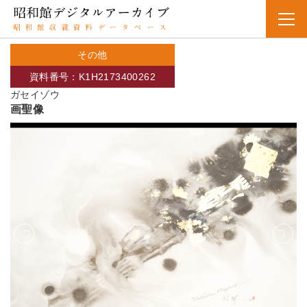
その他
資料番号：K1H2173400262
ガセイゾウ
画聖像