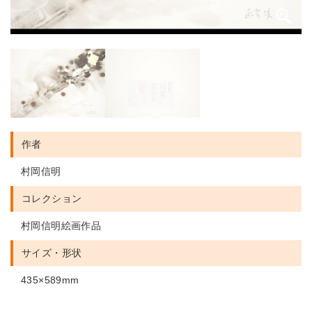
作者
村岡信明
コレクション
村岡信明絵画作品
サイズ・形状
435×589mm