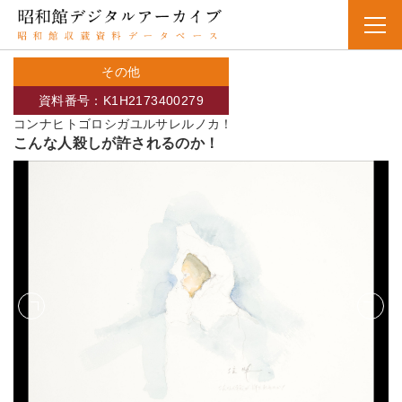
その他
資料番号：K1H2173400279
コンナヒトゴロシガユルサレルノカ！
こんな人殺しが許されるのか！