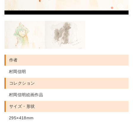
作者
村岡信明
コレクション
村岡信明絵画作品
サイズ・形状
295×418mm