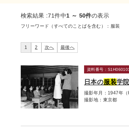
検索結果 :
71件中
1 ～ 50件
の表示
フリーワード（すべてのことばを含む）：
服装
1
2
次へ
最後へ
資料番号：S1H060101
日本の
服装
学
撮影年月：
1947年
撮影地：
東京都