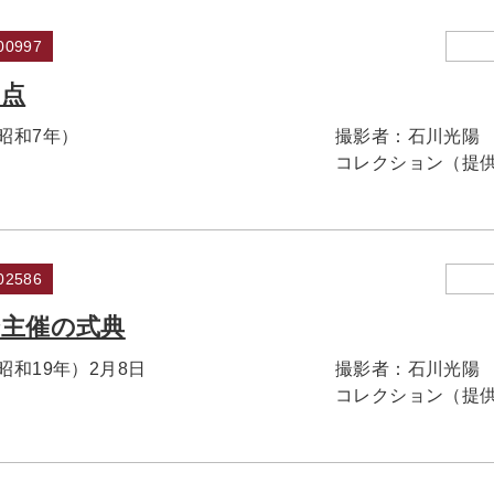
0997
差点
（昭和7年）
撮影者：
石川光陽
コレクション（提
2586
会主催の式典
（昭和19年）2月8日
撮影者：
石川光陽
コレクション（提