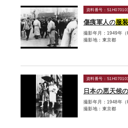
資料番号：S1H070101
傷痍軍人の
服
撮影年月：
1949年
撮影地：
東京都
資料番号：S1H070101
日本の悪天候
撮影年月：
1948年
撮影地：
東京都