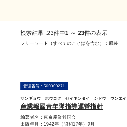
検索結果 :
23件中
1 ～ 23件
の表示
フリーワード（すべてのことばを含む）：
服装
管理番号：500000271
サンギョウ ホウコク セイネンタイ シドウ ウンエイ
産業報國青年隊指導運營指針
編著者名：
東京産業報国会
出版年月：
1942年（昭和17年）9月