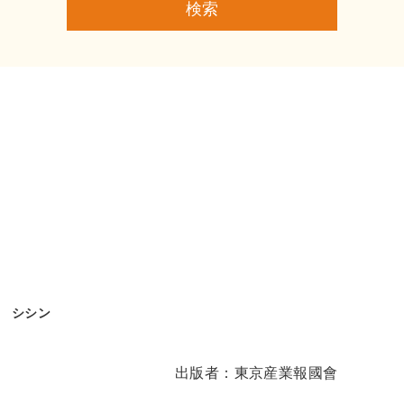
検索
 シシン
出版者：
東京産業報國會