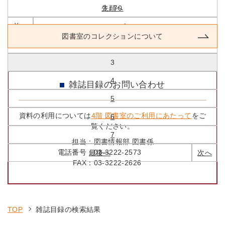
先頭へ
3 / 70
前へ
1
図書室のコレクションについて
2
3
4
雑誌目録のお問い合わせ
5
資料の利用については
4階 図書室のご利用にあたって
をご
6
覧ください。
7
担当：
図書情報部 図書係
電話番号：
03-3222-2573
最後へ
次へ
FAX：
03-3222-2626
TOP
雑誌目録の検索結果