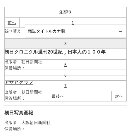
先頭へ
3 / 70
前へ
1
並べ替え
2
3
朝日クロニクル週刊20世紀 日本人の１００年
4
出版者：
朝日新聞社
5
保管場所：
6
アサヒグラフ
7
出版者：
朝日新聞社
最後へ
次へ
保管場所：
朝日写真画報
出版者：
大阪朝日新聞社
保管場所：