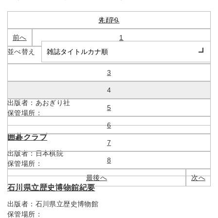
先頭へ
4 / 70
前へ
1
並べ替え
2
3
囲碁
4
出版者：
あおぎり社
5
保管場所：
6
囲碁クラブ
7
出版者：
日本棋院
8
保管場所：
最後へ
次へ
石川県立歴史博物館紀要
出版者：
石川県立歴史博物館
保管場所：