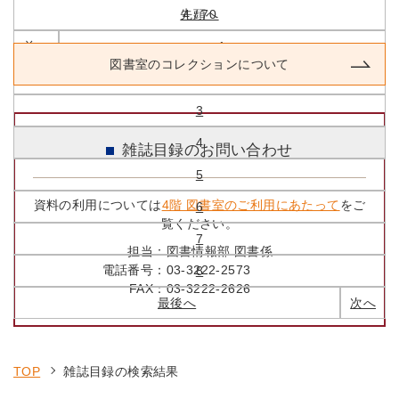
先頭へ
4 / 70
前へ
1
図書室のコレクションについて
2
3
4
雑誌目録のお問い合わせ
5
資料の利用については
4階 図書室のご利用にあたって
をご
6
覧ください。
7
担当：
図書情報部 図書係
電話番号：
03-3222-2573
8
FAX：
03-3222-2626
最後へ
次へ
TOP
雑誌目録の検索結果