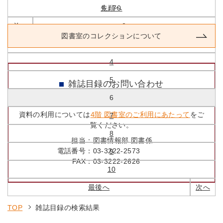
先頭へ
6 / 70
前へ
2
図書室のコレクションについて
3
4
5
雑誌目録のお問い合わせ
6
資料の利用については
4階 図書室のご利用にあたって
をご
7
覧ください。
8
担当：
図書情報部 図書係
電話番号：
03-3222-2573
9
FAX：
03-3222-2626
10
最後へ
次へ
TOP
雑誌目録の検索結果