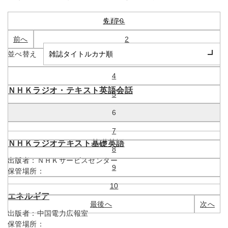
先頭へ
6 / 70
前へ
2
並べ替え
3
4
ＮＨＫラジオ・テキスト英語会話
5
出版者：
ＮＨＫサービスセンター
6
保管場所：
7
ＮＨＫラジオテキスト基礎英語
8
出版者：
ＮＨＫサービスセンター
9
保管場所：
10
エネルギア
最後へ
次へ
出版者：
中国電力広報室
保管場所：