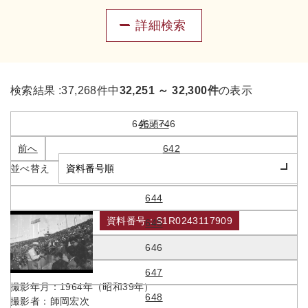
詳細検索
検索結果 :
37,268件中
32,251 ～ 32,300件
の表示
646 / 746
先頭へ
前へ
642
並べ替え
643
644
資料番号：S1R0243117909
645
観客でにぎわう国立競技場
646
647
撮影年月：
1964年（昭和39年）
648
撮影者：
師岡宏次