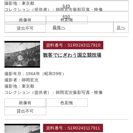
撮影地：
東京都
649
コレクション（提供者）：
師岡宏次撮影写真・映像
650
画像有
色彩無
最後へ
次へ
貸出不可
資料番号：S1R0243117910
観客でにぎわう国立競技場
撮影年月：
1964年（昭和39年）
撮影者：
師岡宏次
撮影地：
東京都
コレクション（提供者）：
師岡宏次撮影写真・映像
画像有
色彩無
貸出不可
資料番号：S1R0243117911