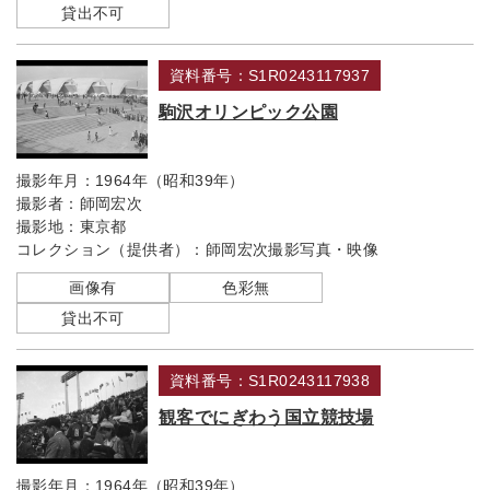
貸出不可
資料番号：S1R0243117937
駒沢オリンピック公園
撮影年月：
1964年（昭和39年）
撮影者：
師岡宏次
撮影地：
東京都
コレクション（提供者）：
師岡宏次撮影写真・映像
画像有
色彩無
貸出不可
資料番号：S1R0243117938
観客でにぎわう国立競技場
撮影年月：
1964年（昭和39年）