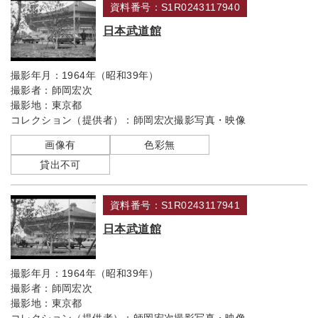
資料番号：S1R0243117940
日本武道館
撮影年月：
1964年（昭和39年）
撮影者：
師岡宏次
撮影地：
東京都
コレクション（提供者）：
師岡宏次撮影写真・映像
画像有
色彩無
貸出不可
資料番号：S1R0243117941
日本武道館
撮影年月：
1964年（昭和39年）
撮影者：
師岡宏次
撮影地：
東京都