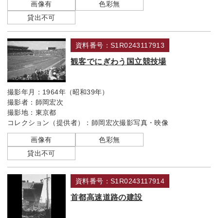
画像有
色彩無
貸出不可
資料番号：S1R0243117913
観客でにぎわう国立競技場
撮影年月：
1964年（昭和39年）
撮影者：
師岡宏次
撮影地：
東京都
コレクション（提供者）：
師岡宏次撮影写真・映像
画像有
色彩無
貸出不可
資料番号：S1R0243117914
首都高速道路の建設