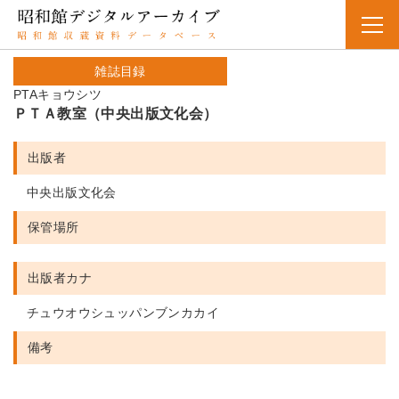
雑誌目録
PTAキョウシツ
ＰＴＡ教室（中央出版文化会）
出版者
中央出版文化会
保管場所
出版者カナ
チュウオウシュッパンブンカカイ
備考