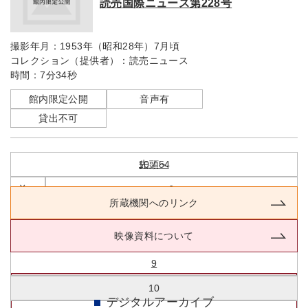
読売国際ニュース第228号
撮影年月：
1953年（昭和28年）7月頃
コレクション（提供者）：
読売ニュース
時間：
7分34秒
館内限定公開
音声有
貸出不可
10 / 54
先頭へ
前へ
6
所蔵機関へのリンク
7
映像資料について
8
9
10
デジタルアーカイブ