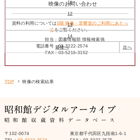
11
映像のお問い合わせ
12
資料の利用については
5階 映像・音響室のご利用にあたっ
13
て
をご覧ください。
14
担当：
図書情報部 情報検索係
電話番号：
03-3222-2574
最後へ
次へ
FAX：
03-5216-3152
TOP
映像の検索結果
〒102-0074
東京都千代田区九段南1-6-1