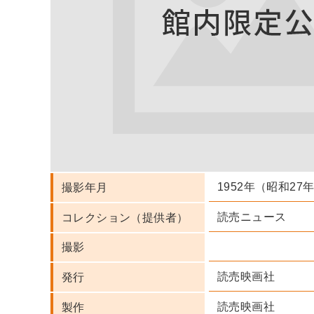
1952年（昭和27
撮影年月
読売ニュース
コレクション（提供者）
撮影
読売映画社
発行
読売映画社
製作