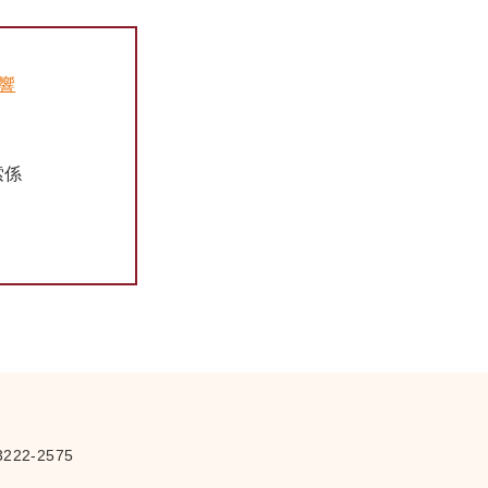
音響
さ
索係
222-2575