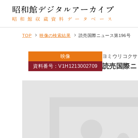
TOP
映像の検索結果
読売国際ニュース第196号
映像
ヨミウリコクサ
読売国際ニ
資料番号：V1H1213002709