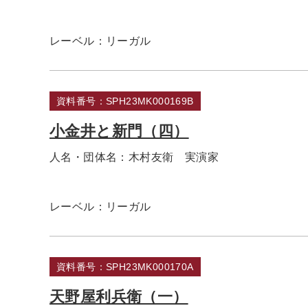
レーベル：
リーガル
資料番号：SPH23MK000169B
小金井と新門（四）
人名・団体名：
木村友衛 実演家
レーベル：
リーガル
資料番号：SPH23MK000170A
天野屋利兵衛（一）