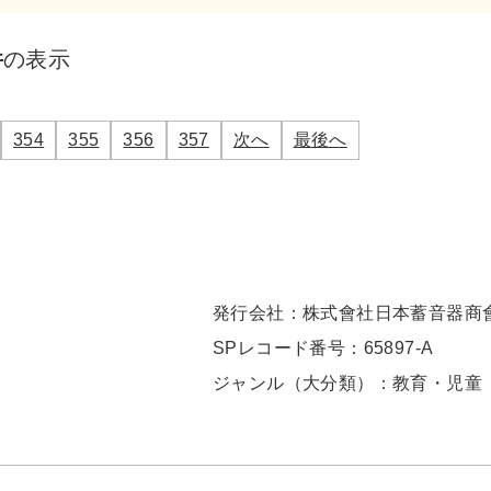
件
の表示
354
355
356
357
次へ
最後へ
発行会社：
株式會社日本蓄音器商
SPレコード番号：
65897-A
ジャンル（大分類）：
教育・児童