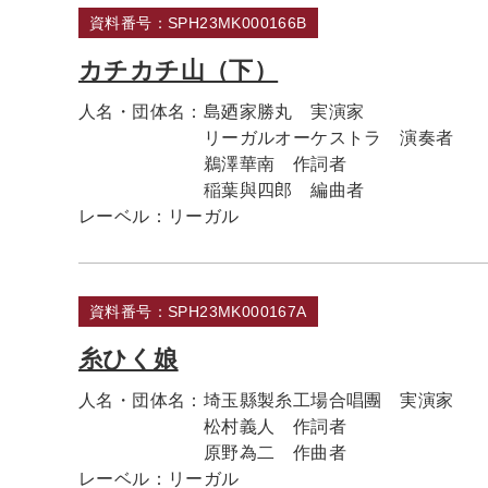
資料番号：SPH23MK000166B
カチカチ山（下）
人名・団体名：
島廼家勝丸 実演家
リーガルオーケストラ 演奏者
鵜澤華南 作詞者
稲葉與四郎 編曲者
レーベル：
リーガル
資料番号：SPH23MK000167A
糸ひく娘
人名・団体名：
埼玉縣製糸工場合唱團 実演家
松村義人 作詞者
原野為二 作曲者
レーベル：
リーガル