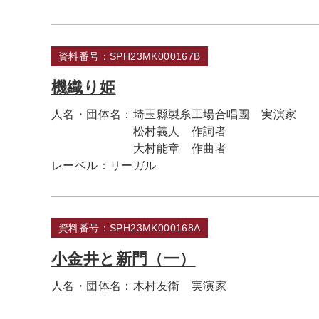
資料番号：SPH23MK000167B
機織り姫
人名・団体名：
埼玉縣製糸工場合唱團 実演家
松村義人 作詞者
大村能章 作曲者
レーベル：
リーガル
資料番号：SPH23MK000168A
小金井と新門（一）
人名・団体名：
木村友衛 実演家