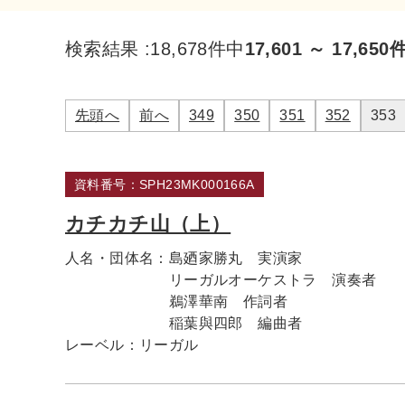
検索結果 :
18,678件中
17,601 ～ 17,650
先頭へ
前へ
349
350
351
352
353
資料番号：SPH23MK000166A
カチカチ山（上）
人名・団体名：
島廼家勝丸 実演家
リーガルオーケストラ 演奏者
鵜澤華南 作詞者
稲葉與四郎 編曲者
レーベル：
リーガル