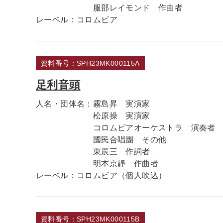
服部レイモンド 作曲者
レーベル：
コロムビア
資料番号：SPH23MK000115A
足利音頭
人名・団体名：
霧島昇 実演家
松原操 実演家
コロムビアオーケストラ 演奏者
國民合唱團 その他
東辰三 作詞者
明本京靜 作曲者
レーベル：
コロムビア（個人吹込）
資料番号：SPH23MK000115B