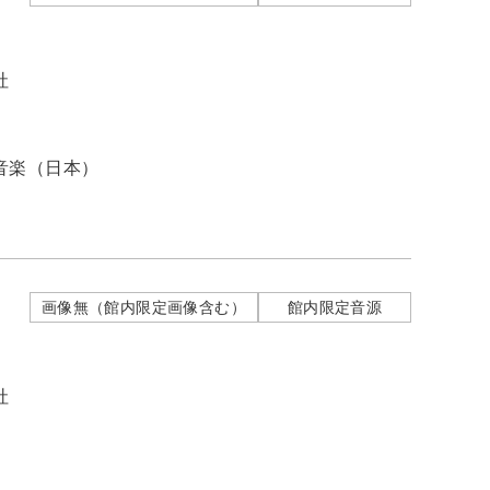
社
音楽（日本）
画像無（館内限定画像含む）
館内限定音源
社