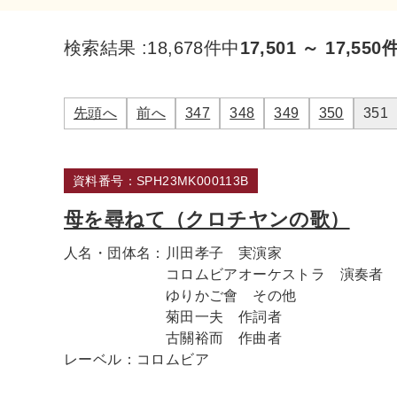
検索結果 :
18,678件中
17,501 ～ 17,550
先頭へ
前へ
347
348
349
350
351
資料番号：SPH23MK000113B
母を尋ねて（クロチヤンの歌）
人名・団体名：
川田孝子 実演家
コロムビアオーケストラ 演奏者
ゆりかご會 その他
菊田一夫 作詞者
古關裕而 作曲者
レーベル：
コロムビア