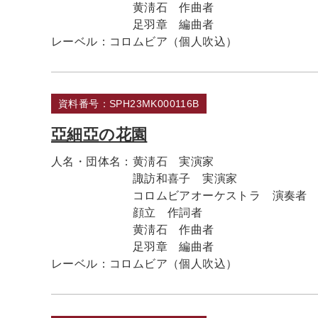
黄淸石 作曲者
足羽章 編曲者
レーベル：
コロムビア（個人吹込）
資料番号：SPH23MK000116B
亞細亞の花園
人名・団体名：
黄淸石 実演家
諏訪和喜子 実演家
コロムビアオーケストラ 演奏者
顔立 作詞者
黄淸石 作曲者
足羽章 編曲者
レーベル：
コロムビア（個人吹込）