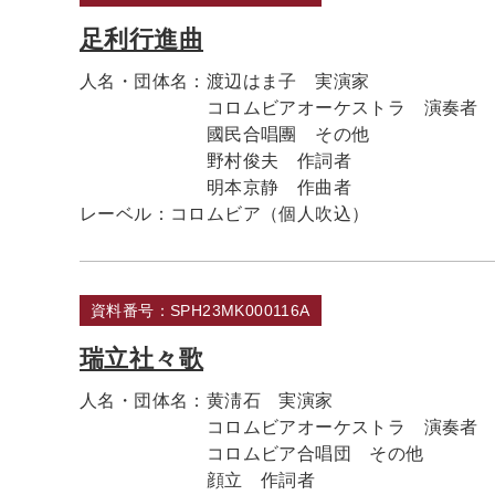
足利行進曲
人名・団体名：
渡辺はま子 実演家
コロムビアオーケストラ 演奏者
國民合唱團 その他
野村俊夫 作詞者
明本京静 作曲者
レーベル：
コロムビア（個人吹込）
資料番号：SPH23MK000116A
瑞立社々歌
人名・団体名：
黄淸石 実演家
コロムビアオーケストラ 演奏者
コロムビア合唱団 その他
顔立 作詞者