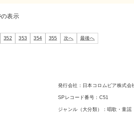
件
の表示
352
353
354
355
次へ
最後へ
発行会社：
日本コロムビア株式会
SPレコード番号：
C51
ジャンル（大分類）：
唱歌・童謡