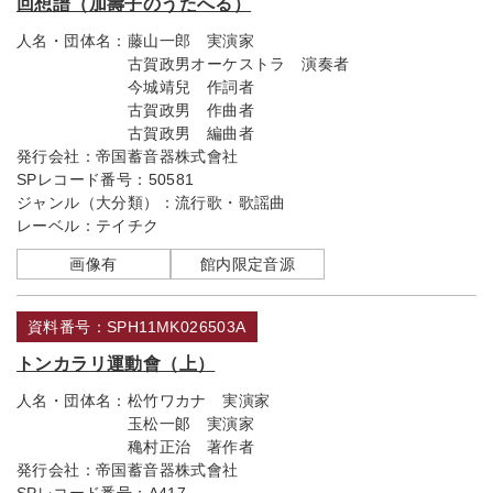
回想譜（加壽子のうたへる）
人名・団体名：
藤山一郎 実演家
古賀政男オーケストラ 演奏者
今城靖兒 作詞者
古賀政男 作曲者
古賀政男 編曲者
発行会社：
帝国蓄音器株式會社
SPレコード番号：
50581
ジャンル（大分類）：
流行歌・歌謡曲
レーベル：
テイチク
画像有
館内限定音源
資料番号：SPH11MK026503A
トンカラリ運動會（上）
人名・団体名：
松竹ワカナ 実演家
玉松一郞 実演家
穐村正治 著作者
発行会社：
帝国蓄音器株式會社