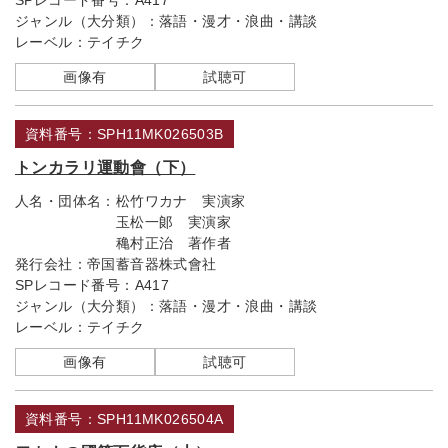
SPレコード番号：
A417
ジャンル（大分類）：
落語・漫才・浪曲・講談
レーベル：
テイチク
画像有
試聴可
資料番号：SPH11MK026503B
トンカラリ運動會（下）
人名・団体名：
松竹ワカナ 実演家
玉松一郞 実演家
穐村正治 著作者
発行会社：
帝国蓄音器株式會社
SPレコード番号：
A417
ジャンル（大分類）：
落語・漫才・浪曲・講談
レーベル：
テイチク
画像有
試聴可
資料番号：SPH11MK026504A