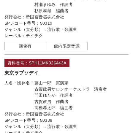
村瀬まゆみ 作詞者
杉原泰藏 編曲者
発行会社：
帝国蓄音器株式會社
SPレコード番号：
50319
ジャンル（大分類）：
流行歌・歌謡曲
レーベル：
テイチク
画像有
館内限定音源
資料番号：SPH11MK026443A
東京ラプソデイ
人名・団体名：
藤山一郎 実演家
古賀政男サロンオーケストラ 演奏者
門田ゆたか 作詞者
古賀政男 作曲者
高橋孝太郎 編曲者
発行会社：
帝国蓄音器株式會社
SPレコード番号：
50338
ジャンル（大分類）：
流行歌・歌謡曲
レーベル：
テイチク