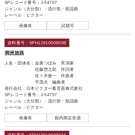
SPレコード番号：
J-54707
ジャンル（大分類）：
流行歌・歌謡曲
レーベル：
ビクター
画像有
試聴可
資料番号：SPH1291000900B
満洲旅路
人名・団体名：
金廣つぼみ 実演家
佐藤惣之助 作詞者
佐々木俊一 作曲者
平茂夫 編曲者
発行会社：
日本ビクター蓄音器株式會社
SPレコード番号：
J-54707
ジャンル（大分類）：
流行歌・歌謡曲
レーベル：
ビクター
画像有
館内限定音源