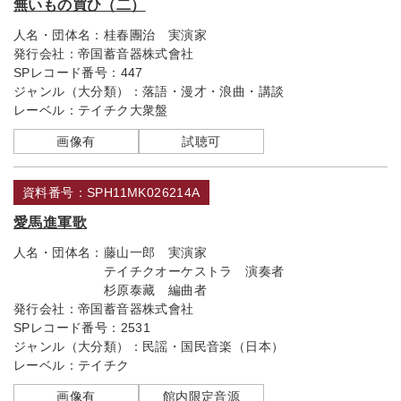
無いもの買ひ（二）
人名・団体名：
桂春團治 実演家
発行会社：
帝国蓄音器株式會社
SPレコード番号：
447
ジャンル（大分類）：
落語・漫才・浪曲・講談
レーベル：
テイチク大衆盤
画像有
試聴可
資料番号：SPH11MK026214A
愛馬進軍歌
人名・団体名：
藤山一郎 実演家
テイチクオーケストラ 演奏者
杉原泰藏 編曲者
発行会社：
帝国蓄音器株式會社
SPレコード番号：
2531
ジャンル（大分類）：
民謡・国民音楽（日本）
レーベル：
テイチク
画像有
館内限定音源