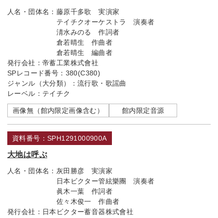
人名・団体名：
藤原千多歌 実演家
テイチクオーケストラ 演奏者
淸水みのる 作詞者
倉若晴生 作曲者
倉若晴生 編曲者
発行会社：
帝蓄工業株式會社
SPレコード番号：
380(C380)
ジャンル（大分類）：
流行歌・歌謡曲
レーベル：
テイチク
画像無（館内限定画像含む）
館内限定音源
資料番号：SPH1291000900A
大地は呼ぶ
人名・団体名：
灰田勝彦 実演家
日本ビクター管絃樂團 演奏者
眞木一葉 作詞者
佐々木俊一 作曲者
発行会社：
日本ビクター蓄音器株式會社