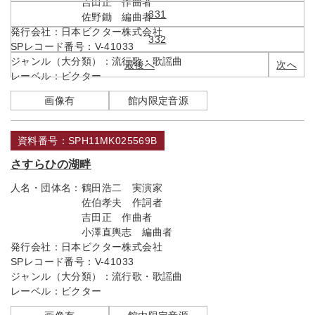
吉田正 作曲者
331
佐野鋤 編曲者
発行会社：
日本ビクター株式会社
332
SPレコード番号：
V-41033
ジャンル（大分類）：
流行歌・歌謡曲
最後へ
次へ
レーベル：
ビクター
画像有
館内限定音源
資料番号：SPH11MK025569B
さすらひの湖畔
人名・団体名：
鶴田浩二 実演家
佐伯孝夫 作詞者
吉田正 作曲者
小澤直輿志 編曲者
発行会社：
日本ビクター株式会社
SPレコード番号：
V-41033
ジャンル（大分類）：
流行歌・歌謡曲
レーベル：
ビクター