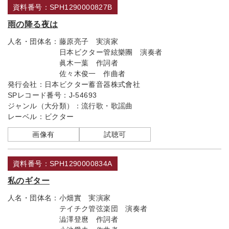
資料番号：SPH1290000827B
雨の降る夜は
人名・団体名：
藤原亮子 実演家
日本ビクター管絃樂團 演奏者
眞木一葉 作詞者
佐々木俊一 作曲者
発行会社：
日本ビクター蓄音器株式會社
SPレコード番号：
J-54693
ジャンル（大分類）：
流行歌・歌謡曲
レーベル：
ビクター
画像有
試聴可
資料番号：SPH1290000834A
私のギター
人名・団体名：
小畑實 実演家
テイチク管弦楽団 演奏者
澁澤登麿 作詞者