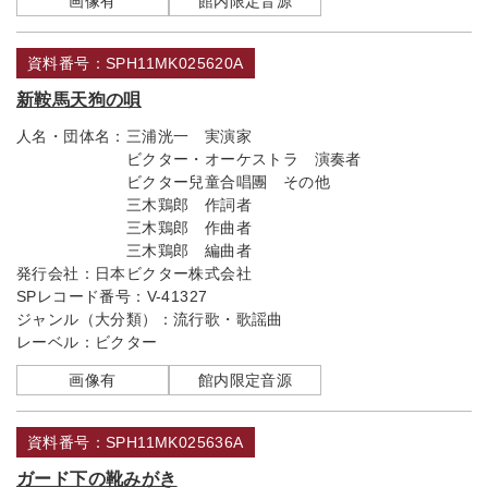
画像有
館内限定音源
資料番号：SPH11MK025620A
新鞍馬天狗の唄
人名・団体名：
三浦洸一 実演家
ビクター・オーケストラ 演奏者
ビクター兒童合唱團 その他
三木鶏郎 作詞者
三木鶏郎 作曲者
三木鶏郎 編曲者
発行会社：
日本ビクター株式会社
SPレコード番号：
V-41327
ジャンル（大分類）：
流行歌・歌謡曲
レーベル：
ビクター
画像有
館内限定音源
資料番号：SPH11MK025636A
ガード下の靴みがき