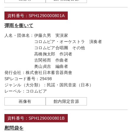
資料番号：SPH1290000801A
彈雨を衝いて
人名・団体名：
伊藤久男 実演家
コロムビア・オーケストラ 演奏者
コロムビア合唱團 その他
高橋掬太郎 作詞者
古関裕而 作曲者
奥山貞吉 編曲者
発行会社：
株式會社日本蓄音器商會
SPレコード番号：
29498
ジャンル（大分類）：
民謡・国民音楽（日本）
レーベル：
コロムビア
画像有
館内限定音源
資料番号：SPH1290000801B
慰問袋を