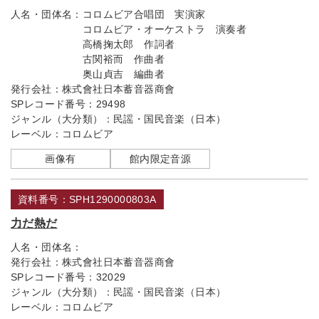
人名・団体名：
コロムビア合唱団 実演家
コロムビア・オーケストラ 演奏者
高橋掬太郎 作詞者
古関裕而 作曲者
奥山貞吉 編曲者
発行会社：
株式會社日本蓄音器商會
SPレコード番号：
29498
ジャンル（大分類）：
民謡・国民音楽（日本）
レーベル：
コロムビア
画像有
館内限定音源
資料番号：SPH1290000803A
力だ熱だ
人名・団体名：
発行会社：
株式會社日本蓄音器商會
SPレコード番号：
32029
ジャンル（大分類）：
民謡・国民音楽（日本）
レーベル：
コロムビア