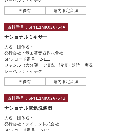
レーベル：
テイチク
画像有
館内限定音源
資料番号：SPH11MK026754A
ナショナルミキサー
人名・団体名：
発行会社：
帝国蓄音器株式會社
SPレコード番号：
B-111
ジャンル（大分類）：
演説・講演・朗読・実況
レーベル：
テイチク
画像有
館内限定音源
資料番号：SPH11MK026754B
ナショナル電気洗濯機
人名・団体名：
発行会社：
テイチク株式会社
SPレコード番号：
B-111