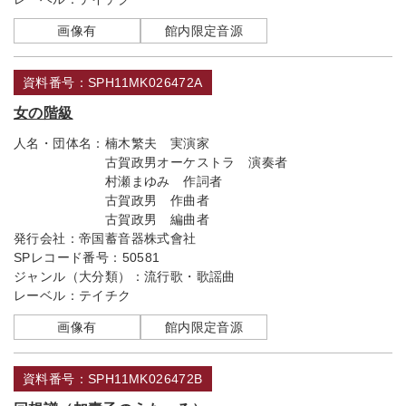
画像有
館内限定音源
資料番号：SPH11MK026472A
女の階級
人名・団体名：
楠木繁夫 実演家
古賀政男オーケストラ 演奏者
村瀬まゆみ 作詞者
古賀政男 作曲者
古賀政男 編曲者
発行会社：
帝国蓄音器株式會社
SPレコード番号：
50581
ジャンル（大分類）：
流行歌・歌謡曲
レーベル：
テイチク
画像有
館内限定音源
資料番号：SPH11MK026472B