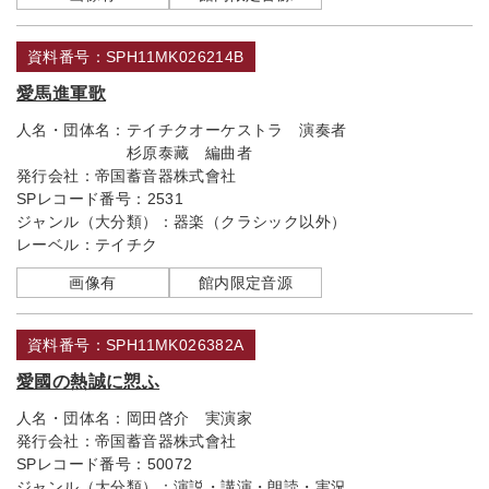
資料番号：SPH11MK026214B
愛馬進軍歌
人名・団体名：
テイチクオーケストラ 演奏者
杉原泰藏 編曲者
発行会社：
帝国蓄音器株式會社
SPレコード番号：
2531
ジャンル（大分類）：
器楽（クラシック以外）
レーベル：
テイチク
画像有
館内限定音源
資料番号：SPH11MK026382A
愛國の熱誠に愬ふ
人名・団体名：
岡田啓介 実演家
発行会社：
帝国蓄音器株式會社
SPレコード番号：
50072
ジャンル（大分類）：
演説・講演・朗読・実況