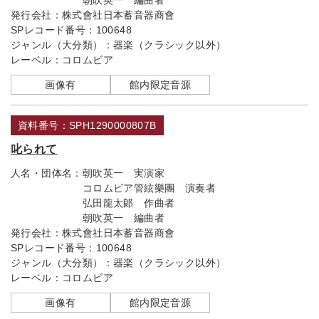
朝吹英一 編曲者
発行会社：
株式會社日本蓄音器商會
SPレコード番号：
100648
ジャンル（大分類）：
器楽（クラシック以外）
レーベル：
コロムビア
画像有
館内限定音源
資料番号：SPH1290000807B
叱られて
人名・団体名：
朝吹英一 実演家
コロムビア管絃樂團 演奏者
弘田龍太郞 作曲者
朝吹英一 編曲者
発行会社：
株式會社日本蓄音器商會
SPレコード番号：
100648
ジャンル（大分類）：
器楽（クラシック以外）
レーベル：
コロムビア
画像有
館内限定音源