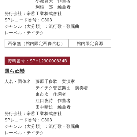
小池愛夫 作曲者
利根一郎 編曲者
発行会社：
帝蓄工業株式會社
SPレコード番号：
C363
ジャンル（大分類）：
流行歌・歌謡曲
レーベル：
テイチク
画像無（館内限定画像含む）
館内限定音源
資料番号：SPH1290000834B
還らぬ戀
人名・団体名：
藤原千多歌 実演家
テイチク管弦楽団 演奏者
東市次 作詞者
江口夜詩 作曲者
田中晴雄 編曲者
発行会社：
帝蓄工業株式會社
SPレコード番号：
C363
ジャンル（大分類）：
流行歌・歌謡曲
レーベル：
テイチク