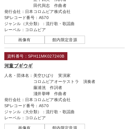
田代與志 作曲者
発行会社：
日本コロムビア株式会社
SPレコード番号：
A570
ジャンル（大分類）：
流行歌・歌謡曲
レーベル：
コロムビア
画像有
館内限定音源
資料番号：SPH11MK027240B
河童ブギウギ
人名・団体名：
美空ひばり 実演家
コロムビアオーケストラ 演奏者
藤浦洸 作詞者
淺井擧曄 作曲者
発行会社：
日本コロムビア株式会社
SPレコード番号：
A570
ジャンル（大分類）：
流行歌・歌謡曲
レーベル：
コロムビア
画像有
館内限定音源