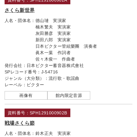
資料番号：SPH1291000902A
さくら新世界
人名・団体名：
德山璉 実演家
楠木繁夫 実演家
灰田勝彦 実演家
新田八郎 実演家
日本ビクター管絃樂團 演奏者
眞木一葉 作詞者
佐々木俊一 作曲者
発行会社：
日本ビクター蓄音器株式會社
SPレコード番号：
J-54716
ジャンル（大分類）：
流行歌・歌謡曲
レーベル：
ビクター
画像有
館内限定音源
資料番号：SPH1291000902B
戦場さくら節
人名・団体名：
鈴木正夫 実演家