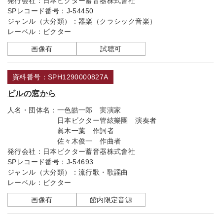
発行会社：
日本ビクター蓄音器株式會社
SPレコード番号：
J-54450
ジャンル（大分類）：
器楽（クラシック音楽）
レーベル：
ビクター
画像有
試聴可
資料番号：SPH1290000827A
ビルの窓から
人名・団体名：
一色皓一郎 実演家
日本ビクター管絃樂團 演奏者
眞木一葉 作詞者
佐々木俊一 作曲者
発行会社：
日本ビクター蓄音器株式會社
SPレコード番号：
J-54693
ジャンル（大分類）：
流行歌・歌謡曲
レーベル：
ビクター
画像有
館内限定音源