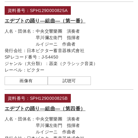
資料番号：SPH1290000825A
エヂプトの踊り―組曲―（第一番）
人名・団体名：
中央交響樂團 演奏者
早川彌左衛門 指揮者
ルイジーニ 作曲者
発行会社：
日本ビクター蓄音器株式會社
SPレコード番号：
J-54450
ジャンル（大分類）：
器楽（クラシック音楽）
レーベル：
ビクター
画像有
試聴可
資料番号：SPH1290000825B
エヂプトの踊り―組曲―（第四番）
人名・団体名：
中央交響樂團 演奏者
早川彌左衛門 指揮者
ルイジーニ 作曲者