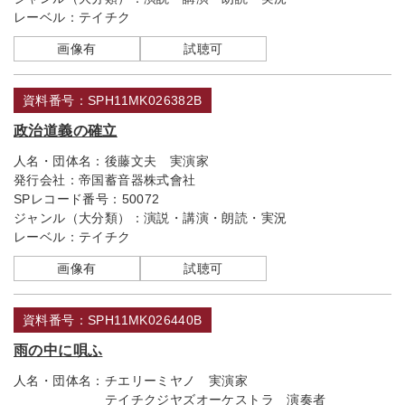
レーベル：
テイチク
画像有
試聴可
資料番号：SPH11MK026382B
政治道義の確立
人名・団体名：
後藤文夫 実演家
発行会社：
帝国蓄音器株式會社
SPレコード番号：
50072
ジャンル（大分類）：
演説・講演・朗読・実況
レーベル：
テイチク
画像有
試聴可
資料番号：SPH11MK026440B
雨の中に唄ふ
人名・団体名：
チエリーミヤノ 実演家
テイチクジヤズオーケストラ 演奏者