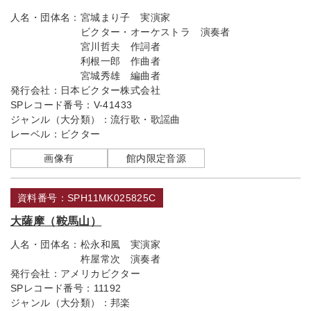
人名・団体名：
宮城まり子 実演家
ビクター・オーケストラ 演奏者
宮川哲夫 作詞者
利根一郎 作曲者
宮城秀雄 編曲者
発行会社：
日本ビクター株式会社
SPレコード番号：
V-41433
ジャンル（大分類）：
流行歌・歌謡曲
レーベル：
ビクター
画像有
館内限定音源
資料番号：SPH11MK025825C
大薩摩（鞍馬山）
人名・団体名：
松永和風 実演家
杵屋常次 演奏者
発行会社：
アメリカビクター
SPレコード番号：
11192
ジャンル（大分類）：
邦楽