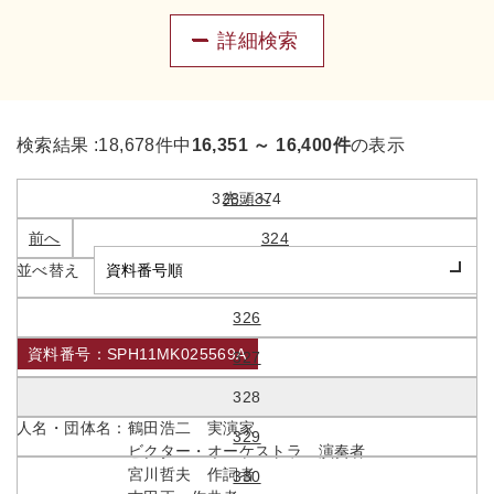
詳細検索
検索結果 :
18,678件中
16,351 ～ 16,400件
の表示
328 / 374
先頭へ
前へ
324
並べ替え
325
326
資料番号：SPH11MK025569A
327
街のサンドヰッチマン
328
人名・団体名：
鶴田浩二 実演家
329
ビクター・オーケストラ 演奏者
宮川哲夫 作詞者
330