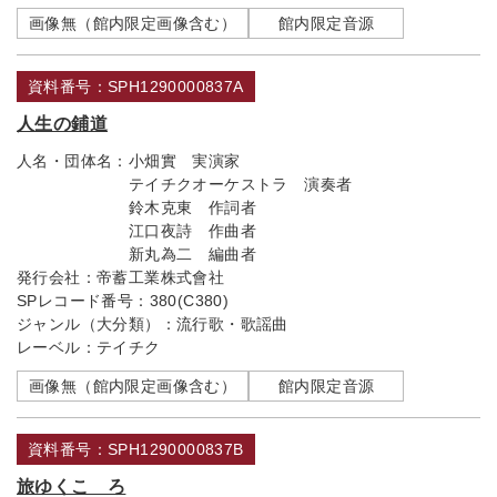
画像無（館内限定画像含む）
館内限定音源
資料番号：SPH1290000837A
人生の鋪道
人名・団体名：
小畑實 実演家
テイチクオーケストラ 演奏者
鈴木克東 作詞者
江口夜詩 作曲者
新丸為二 編曲者
発行会社：
帝蓄工業株式會社
SPレコード番号：
380(C380)
ジャンル（大分類）：
流行歌・歌謡曲
レーベル：
テイチク
画像無（館内限定画像含む）
館内限定音源
資料番号：SPH1290000837B
旅ゆくこゝろ