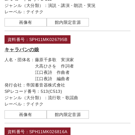
ジャンル（大分類）：
演説・講演・朗読・実況
レーベル：
テイチク
画像有
館内限定音源
資料番号：SPH11MK026795B
キャラバンの娘
人名・団体名：
藤原千多歌 実演家
大高ひさを 作詞者
江口夜詩 作曲者
江口夜詩 編曲者
発行会社：
帝国蓄音器株式會社
SPレコード番号：
513(C513)
ジャンル（大分類）：
流行歌・歌謡曲
レーベル：
テイチク
画像有
館内限定音源
資料番号：SPH11MK026816A