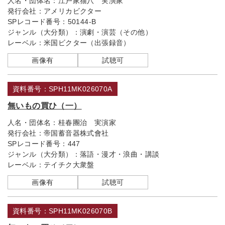
人名・団体名：
江戸家猫八 実演家
発行会社：
アメリカビクター
SPレコード番号：
50144-B
ジャンル（大分類）：
演劇・演芸（その他）
レーベル：
米国ビクター（出張録音）
画像有
試聴可
資料番号：SPH11MK026070A
無いもの買ひ（一）
人名・団体名：
桂春團治 実演家
発行会社：
帝国蓄音器株式會社
SPレコード番号：
447
ジャンル（大分類）：
落語・漫才・浪曲・講談
レーベル：
テイチク大衆盤
画像有
試聴可
資料番号：SPH11MK026070B