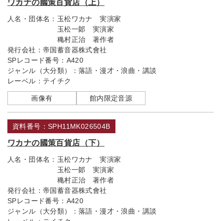
ワカナの國策百貨店（上）
人名・団体名：
玉松ワカナ 実演家
玉松一郞 実演家
穐村正治 著作者
発行会社：
帝国蓄音器株式會社
SPレコード番号：
A420
ジャンル（大分類）：
落語・漫才・浪曲・講談
レーベル：
テイチク
画像有
館内限定音源
資料番号：SPH11MK026504B
ワカナの國策百貨店（下）
人名・団体名：
玉松ワカナ 実演家
玉松一郞 実演家
穐村正治 著作者
発行会社：
帝国蓄音器株式會社
SPレコード番号：
A420
ジャンル（大分類）：
落語・漫才・浪曲・講談