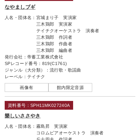
なやましブギ
人名・団体名：
宮城まり子 実演家
三木鶏郎 実演家
テイチクオーケストラ 演奏者
三木鶏郎 作詞者
三木鶏郎 作曲者
三木鶏郎 編曲者
発行会社：
帝蓄工業株式會社
SPレコード番号：
819(C1761)
ジャンル（大分類）：
流行歌・歌謡曲
レーベル：
テイチク
画像有
館内限定音源
資料番号：SPH11MK027240A
樂しいささやき
人名・団体名：
霧島昇 実演家
コロムビアオーケストラ 演奏者
丘十四夫 作詞者