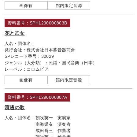
画像有
館内限定音源
資料番号：SPH1290000803B
花と乙女
人名・団体名：
発行会社：
株式會社日本蓄音器商會
SPレコード番号：
32029
ジャンル（大分類）：
民謡・国民音楽（日本）
レーベル：
コロムビア
画像有
館内限定音源
資料番号：SPH1290000807A
濱邊の歌
人名・団体名：
朝吹英一 実演家
南海樂友 演奏者
成田爲三 作曲者