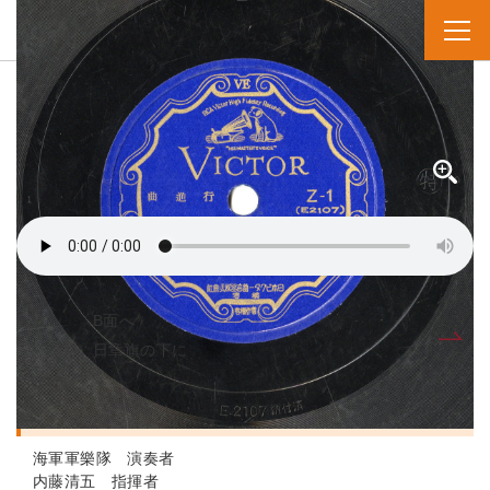
SPレコード
資料番号：SPH11MK024217A
ワコウドヨ！
若人よ！
B面へ
A面
日章旗の下に
人名・団体名
海軍軍樂隊 演奏者
内藤清五 指揮者