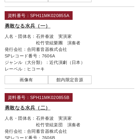
資料番号：SPH11MK020855A
勇敢なる水兵（一）
人名・団体名：
石井春波 実演家
松竹管絃樂團 演奏者
発行会社：
合同蓄音器株式会社
SPレコード番号：
7606A
ジャンル（大分類）：
近代演劇（日本）
レーベル：
ヒコーキ
画像有
館内限定音源
資料番号：SPH11MK020855B
勇敢なる水兵（二）
人名・団体名：
石井春波 実演家
松竹管絃楽団 演奏者
発行会社：
合同蓄音器株式会社
SPレコード番号：
7606B