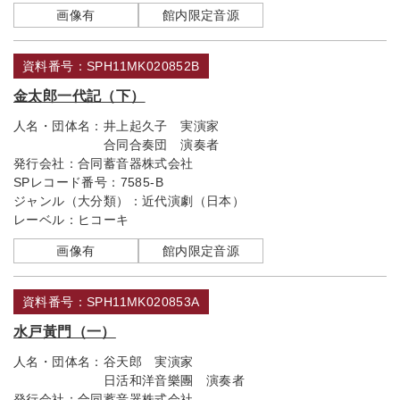
画像有
館内限定音源
資料番号：SPH11MK020852B
金太郎一代記（下）
人名・団体名：
井上起久子 実演家
合同合奏団 演奏者
発行会社：
合同蓄音器株式会社
SPレコード番号：
7585-B
ジャンル（大分類）：
近代演劇（日本）
レーベル：
ヒコーキ
画像有
館内限定音源
資料番号：SPH11MK020853A
水戸黃門（一）
人名・団体名：
谷天郎 実演家
日活和洋音樂團 演奏者
発行会社：
合同蓄音器株式会社