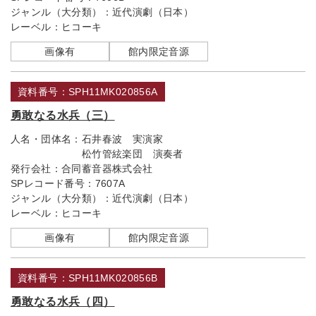
ジャンル（大分類）：
近代演劇（日本）
レーベル：
ヒコーキ
画像有
館内限定音源
資料番号：SPH11MK020856A
勇敢なる水兵（三）
人名・団体名：
石井春波 実演家
松竹管絃楽団 演奏者
発行会社：
合同蓄音器株式会社
SPレコード番号：
7607A
ジャンル（大分類）：
近代演劇（日本）
レーベル：
ヒコーキ
画像有
館内限定音源
資料番号：SPH11MK020856B
勇敢なる水兵（四）