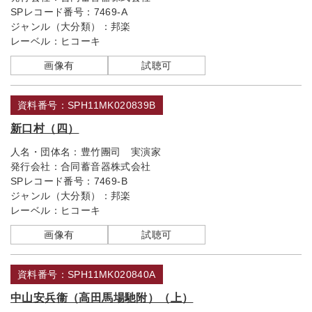
SPレコード番号：
7469-A
ジャンル（大分類）：
邦楽
レーベル：
ヒコーキ
画像有
試聴可
資料番号：SPH11MK020839B
新口村（四）
人名・団体名：
豊竹團司 実演家
発行会社：
合同蓄音器株式会社
SPレコード番号：
7469-B
ジャンル（大分類）：
邦楽
レーベル：
ヒコーキ
画像有
試聴可
資料番号：SPH11MK020840A
中山安兵衞（高田馬場馳附）（上）