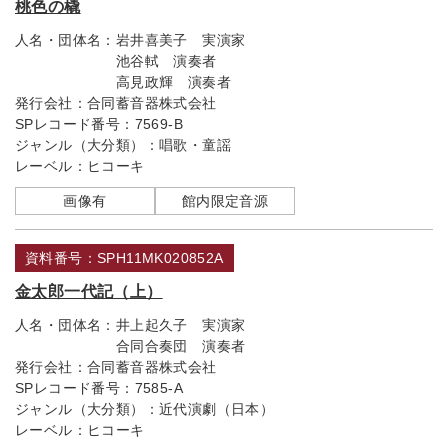
桃色の橇
人名・団体名：
岩井喜美子 実演家
池谷軾 演奏者
高見政輝 演奏者
発行会社：
合同蓄音器株式会社
SPレコード番号：
7569-B
ジャンル（大分類）：
唱歌・童謡
レーベル：
ヒコーキ
画像有
館内限定音源
資料番号：SPH11MK020852A
金太郎一代記（上）
人名・団体名：
井上起久子 実演家
合同合奏団 演奏者
発行会社：
合同蓄音器株式会社
SPレコード番号：
7585-A
ジャンル（大分類）：
近代演劇（日本）
レーベル：
ヒコーキ