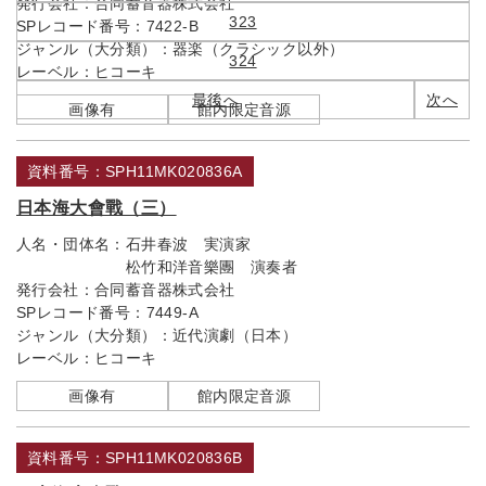
発行会社：
合同蓄音器株式会社
323
SPレコード番号：
7422-B
ジャンル（大分類）：
器楽（クラシック以外）
324
レーベル：
ヒコーキ
最後へ
次へ
画像有
館内限定音源
資料番号：SPH11MK020836A
日本海大會戰（三）
人名・団体名：
石井春波 実演家
松竹和洋音樂團 演奏者
発行会社：
合同蓄音器株式会社
SPレコード番号：
7449-A
ジャンル（大分類）：
近代演劇（日本）
レーベル：
ヒコーキ
画像有
館内限定音源
資料番号：SPH11MK020836B