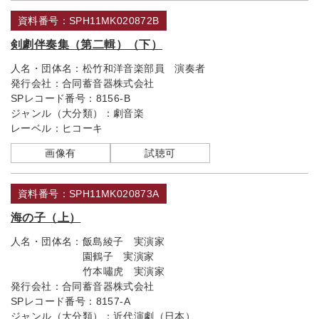
資料番号：SPH11MK020872B
剣劇伴奏集（第二輯）（下）
人名・団体名：
松竹和洋音楽部員 演奏者
発行会社：
合同蓄音器株式会社
SPレコード番号：
8156-B
ジャンル（大分類）：
劇音楽
レーベル：
ヒコーキ
画像有
試聴可
資料番号：SPH11MK020873A
海の子（上）
人名・団体名：
飯島綾子 実演家
園鶴子 実演家
竹本嘯虎 実演家
発行会社：
合同蓄音器株式会社
SPレコード番号：
8157-A
ジャンル（大分類）：
近代演劇（日本）