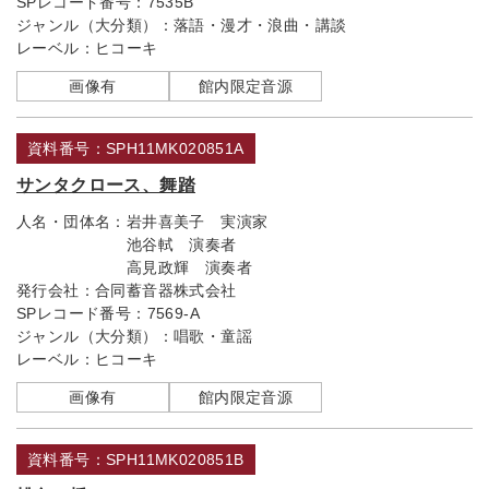
SPレコード番号：
7535B
ジャンル（大分類）：
落語・漫才・浪曲・講談
レーベル：
ヒコーキ
画像有
館内限定音源
資料番号：SPH11MK020851A
サンタクロース、舞踏
人名・団体名：
岩井喜美子 実演家
池谷軾 演奏者
高見政輝 演奏者
発行会社：
合同蓄音器株式会社
SPレコード番号：
7569-A
ジャンル（大分類）：
唱歌・童謡
レーベル：
ヒコーキ
画像有
館内限定音源
資料番号：SPH11MK020851B