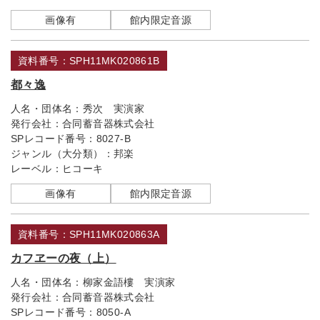
画像有
館内限定音源
資料番号：SPH11MK020861B
都々逸
人名・団体名：
秀次 実演家
発行会社：
合同蓄音器株式会社
SPレコード番号：
8027-B
ジャンル（大分類）：
邦楽
レーベル：
ヒコーキ
画像有
館内限定音源
資料番号：SPH11MK020863A
カフヱーの夜（上）
人名・団体名：
柳家金語樓 実演家
発行会社：
合同蓄音器株式会社
SPレコード番号：
8050-A