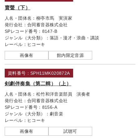
賣聲（下）
人名・団体名：
柳亭市馬 実演家
発行会社：
合同蓄音器株式会社
SPレコード番号：
8147-B
ジャンル（大分類）：
落語・漫才・浪曲・講談
レーベル：
ヒコーキ
画像有
館内限定音源
資料番号：SPH11MK020872A
剣劇伴奏集（第二輯）（上）
人名・団体名：
松竹和洋音楽部員 演奏者
発行会社：
合同蓄音器株式会社
SPレコード番号：
8156-A
ジャンル（大分類）：
劇音楽
レーベル：
ヒコーキ
画像有
試聴可