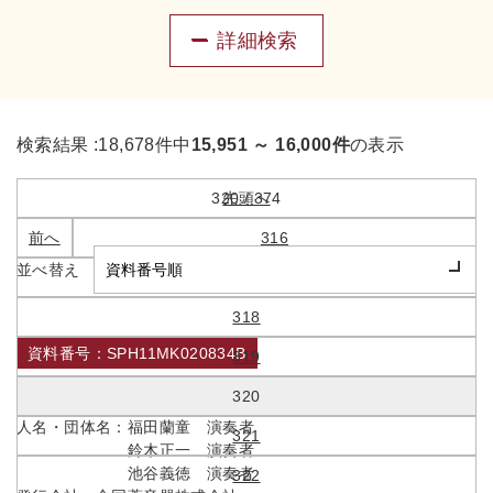
詳細検索
検索結果 :
18,678件中
15,951 ～ 16,000件
の表示
320 / 374
先頭へ
前へ
316
並べ替え
317
318
資料番号：SPH11MK020834B
319
天然の美
320
人名・団体名：
福田蘭童 演奏者
321
鈴木正一 演奏者
池谷義徳 演奏者
322