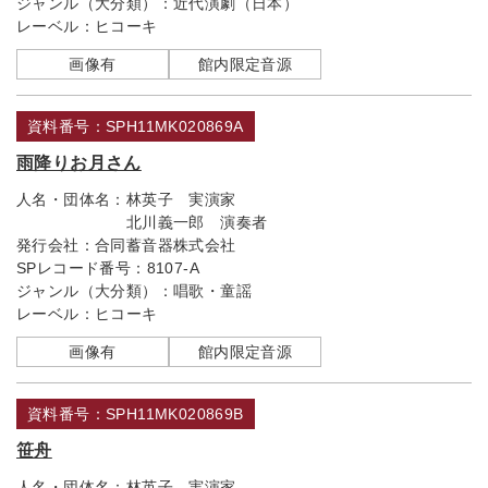
ジャンル（大分類）：
近代演劇（日本）
レーベル：
ヒコーキ
画像有
館内限定音源
資料番号：SPH11MK020869A
雨降りお月さん
人名・団体名：
林英子 実演家
北川義一郎 演奏者
発行会社：
合同蓄音器株式会社
SPレコード番号：
8107-A
ジャンル（大分類）：
唱歌・童謡
レーベル：
ヒコーキ
画像有
館内限定音源
資料番号：SPH11MK020869B
笹舟
人名・団体名：
林英子 実演家