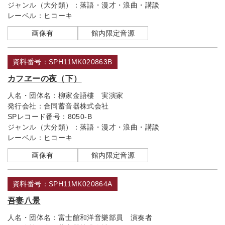
ジャンル（大分類）：
落語・漫才・浪曲・講談
レーベル：
ヒコーキ
画像有
館内限定音源
資料番号：SPH11MK020863B
カフヱーの夜（下）
人名・団体名：
柳家金語樓 実演家
発行会社：
合同蓄音器株式会社
SPレコード番号：
8050-B
ジャンル（大分類）：
落語・漫才・浪曲・講談
レーベル：
ヒコーキ
画像有
館内限定音源
資料番号：SPH11MK020864A
吾妻八景
人名・団体名：
富士館和洋音樂部員 演奏者