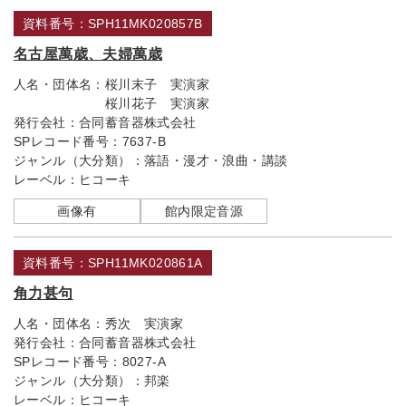
資料番号：SPH11MK020857B
名古屋萬歳、夫婦萬歳
人名・団体名：
桜川末子 実演家
桜川花子 実演家
発行会社：
合同蓄音器株式会社
SPレコード番号：
7637-B
ジャンル（大分類）：
落語・漫才・浪曲・講談
レーベル：
ヒコーキ
画像有
館内限定音源
資料番号：SPH11MK020861A
角力甚句
人名・団体名：
秀次 実演家
発行会社：
合同蓄音器株式会社
SPレコード番号：
8027-A
ジャンル（大分類）：
邦楽
レーベル：
ヒコーキ