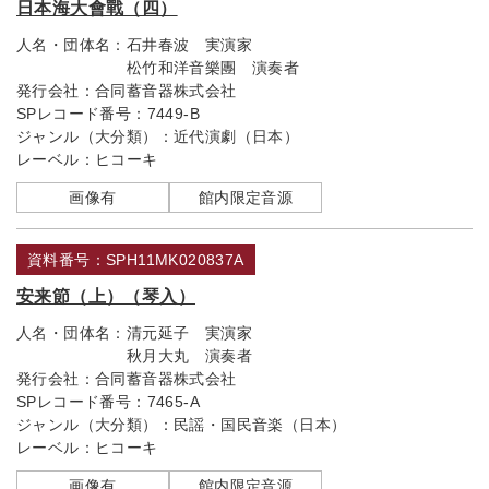
日本海大會戰（四）
人名・団体名：
石井春波 実演家
松竹和洋音樂團 演奏者
発行会社：
合同蓄音器株式会社
SPレコード番号：
7449-B
ジャンル（大分類）：
近代演劇（日本）
レーベル：
ヒコーキ
画像有
館内限定音源
資料番号：SPH11MK020837A
安来節（上）（琴入）
人名・団体名：
清元延子 実演家
秋月大丸 演奏者
発行会社：
合同蓄音器株式会社
SPレコード番号：
7465-A
ジャンル（大分類）：
民謡・国民音楽（日本）
レーベル：
ヒコーキ
画像有
館内限定音源