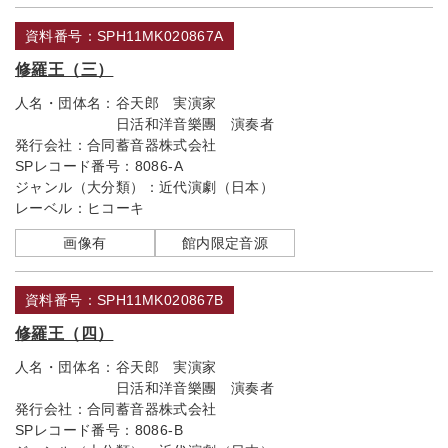
資料番号：SPH11MK020867A
修羅王（三）
人名・団体名：
谷天郎 実演家
日活和洋音樂團 演奏者
発行会社：
合同蓄音器株式会社
SPレコード番号：
8086-A
ジャンル（大分類）：
近代演劇（日本）
レーベル：
ヒコーキ
画像有
館内限定音源
資料番号：SPH11MK020867B
修羅王（四）
人名・団体名：
谷天郎 実演家
日活和洋音樂團 演奏者
発行会社：
合同蓄音器株式会社
SPレコード番号：
8086-B