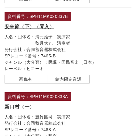
資料番号：SPH11MK020837B
安来節（下）（琴入）
人名・団体名：
清元延子 実演家
秋月大丸 演奏者
発行会社：
合同蓄音器株式会社
SPレコード番号：
7465-B
ジャンル（大分類）：
民謡・国民音楽（日本）
レーベル：
ヒコーキ
画像有
館内限定音源
資料番号：SPH11MK020838A
新口村（一）
人名・団体名：
豊竹團司 実演家
発行会社：
合同蓄音器株式会社
SPレコード番号：
7468-A