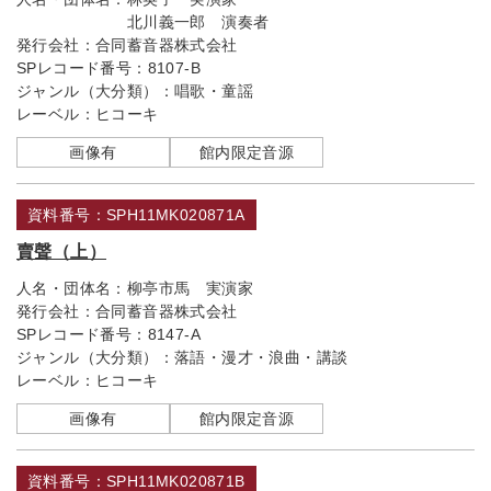
北川義一郎 演奏者
発行会社：
合同蓄音器株式会社
SPレコード番号：
8107-B
ジャンル（大分類）：
唱歌・童謡
レーベル：
ヒコーキ
画像有
館内限定音源
資料番号：SPH11MK020871A
賣聲（上）
人名・団体名：
柳亭市馬 実演家
発行会社：
合同蓄音器株式会社
SPレコード番号：
8147-A
ジャンル（大分類）：
落語・漫才・浪曲・講談
レーベル：
ヒコーキ
画像有
館内限定音源
資料番号：SPH11MK020871B