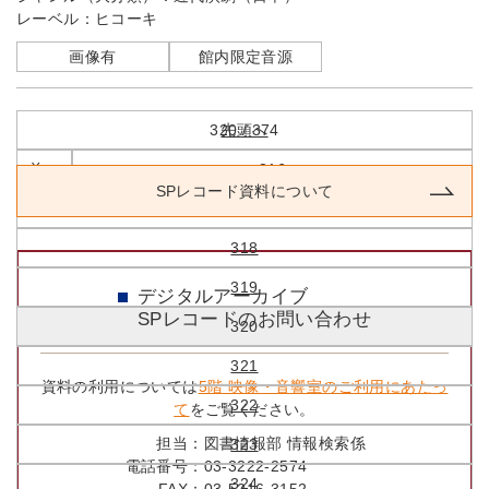
レーベル：
ヒコーキ
画像有
館内限定音源
320 / 374
先頭へ
前へ
316
SPレコード資料について
317
318
319
デジタルアーカイブ
SPレコードのお問い合わせ
320
321
資料の利用については
5階 映像・音響室のご利用にあたっ
322
て
をご覧ください。
担当：
図書情報部 情報検索係
323
電話番号：
03-3222-2574
324