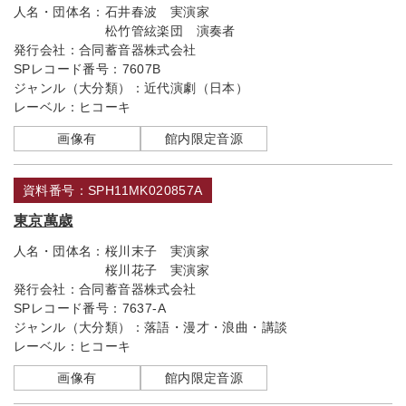
人名・団体名：
石井春波 実演家
松竹管絃楽団 演奏者
発行会社：
合同蓄音器株式会社
SPレコード番号：
7607B
ジャンル（大分類）：
近代演劇（日本）
レーベル：
ヒコーキ
画像有
館内限定音源
資料番号：SPH11MK020857A
東京萬歳
人名・団体名：
桜川末子 実演家
桜川花子 実演家
発行会社：
合同蓄音器株式会社
SPレコード番号：
7637-A
ジャンル（大分類）：
落語・漫才・浪曲・講談
レーベル：
ヒコーキ
画像有
館内限定音源