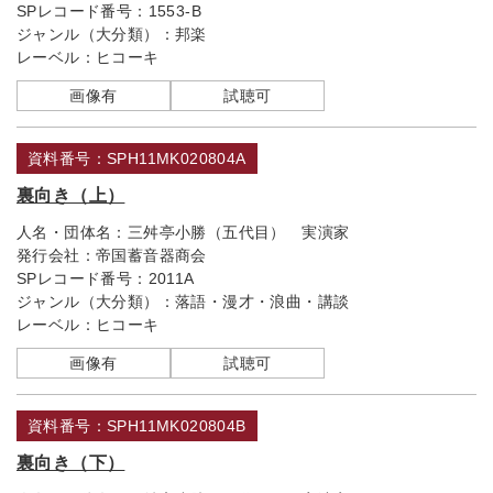
SPレコード番号：
1553-B
ジャンル（大分類）：
邦楽
レーベル：
ヒコーキ
画像有
試聴可
資料番号：SPH11MK020804A
裏向き（上）
人名・団体名：
三舛亭小勝（五代目） 実演家
発行会社：
帝国蓄音器商会
SPレコード番号：
2011A
ジャンル（大分類）：
落語・漫才・浪曲・講談
レーベル：
ヒコーキ
画像有
試聴可
資料番号：SPH11MK020804B
裏向き（下）