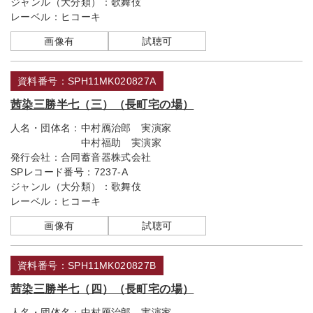
ジャンル（大分類）：
歌舞伎
レーベル：
ヒコーキ
画像有
試聴可
資料番号：SPH11MK020827A
茜染三勝半七（三）（長町宅の場）
人名・団体名：
中村鴈治郎 実演家
中村福助 実演家
発行会社：
合同蓄音器株式会社
SPレコード番号：
7237-A
ジャンル（大分類）：
歌舞伎
レーベル：
ヒコーキ
画像有
試聴可
資料番号：SPH11MK020827B
茜染三勝半七（四）（長町宅の場）
人名・団体名：
中村鴈治郎 実演家