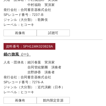
中村福助 実演家
発行会社：
合同蓄音器株式会社
SPレコード番号：
7237-B
ジャンル（大分類）：
歌舞伎
レーベル：
ヒコーキ
画像有
試聴可
資料番号：SPH11MK020828A
錨の旗風（一）
人名・団体名：
細川春葉 実演家
合同管絃樂團 演奏者
吉野静香 演奏者
発行会社：
合同蓄音器株式会社
SPレコード番号：
7276-A
ジャンル（大分類）：
近代演劇（日本）
レーベル：
ヒコーキ
画像有
館内限定音源