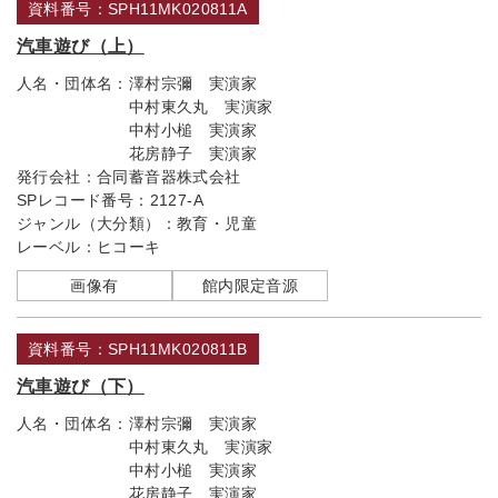
資料番号：SPH11MK020811A
汽車遊び（上）
人名・団体名：
澤村宗彌 実演家
中村東久丸 実演家
中村小槌 実演家
花房静子 実演家
発行会社：
合同蓄音器株式会社
SPレコード番号：
2127-A
ジャンル（大分類）：
教育・児童
レーベル：
ヒコーキ
画像有
館内限定音源
資料番号：SPH11MK020811B
汽車遊び（下）
人名・団体名：
澤村宗彌 実演家
中村東久丸 実演家
中村小槌 実演家
花房静子 実演家