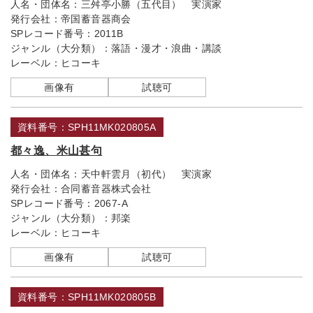
人名・団体名：
三舛亭小勝（五代目） 実演家
発行会社：
帝国蓄音器商会
SPレコード番号：
2011B
ジャンル（大分類）：
落語・漫才・浪曲・講談
レーベル：
ヒコーキ
画像有
試聴可
資料番号：SPH11MK020805A
都々逸、米山甚句
人名・団体名：
天中軒雲月（初代） 実演家
発行会社：
合同蓄音器株式会社
SPレコード番号：
2067-A
ジャンル（大分類）：
邦楽
レーベル：
ヒコーキ
画像有
試聴可
資料番号：SPH11MK020805B