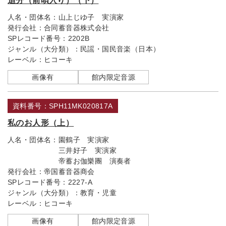
追分（前唄入り）（下）
人名・団体名：
山上じゆ子 実演家
発行会社：
合同蓄音器株式会社
SPレコード番号：
2202B
ジャンル（大分類）：
民謡・国民音楽（日本）
レーベル：
ヒコーキ
画像有
館内限定音源
資料番号：SPH11MK020817A
私のお人形（上）
人名・団体名：
園鶴子 実演家
三井好子 実演家
帝蓄お伽樂團 演奏者
発行会社：
帝国蓄音器商会
SPレコード番号：
2227-A
ジャンル（大分類）：
教育・児童
レーベル：
ヒコーキ
画像有
館内限定音源