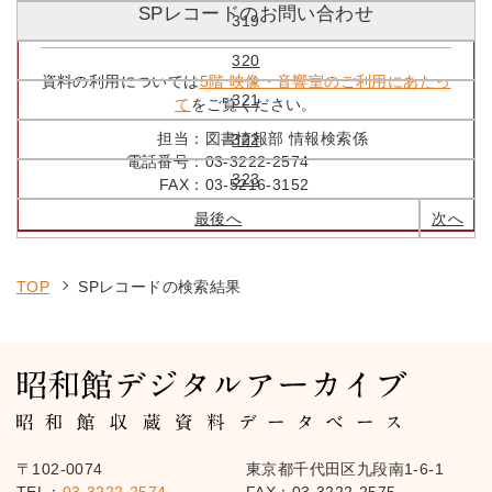
SPレコードのお問い合わせ
319
320
資料の利用については
5階 映像・音響室のご利用にあたっ
321
て
をご覧ください。
担当：
図書情報部 情報検索係
322
電話番号：
03-3222-2574
323
FAX：
03-5216-3152
最後へ
次へ
TOP
SPレコードの検索結果
〒102-0074
東京都千代田区九段南1-6-1