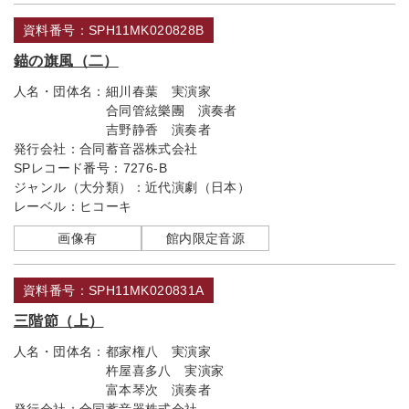
資料番号：SPH11MK020828B
錨の旗風（二）
人名・団体名：
細川春葉 実演家
合同管絃樂團 演奏者
吉野静香 演奏者
発行会社：
合同蓄音器株式会社
SPレコード番号：
7276-B
ジャンル（大分類）：
近代演劇（日本）
レーベル：
ヒコーキ
画像有
館内限定音源
資料番号：SPH11MK020831A
三階節（上）
人名・団体名：
都家権八 実演家
杵屋喜多八 実演家
富本琴次 演奏者