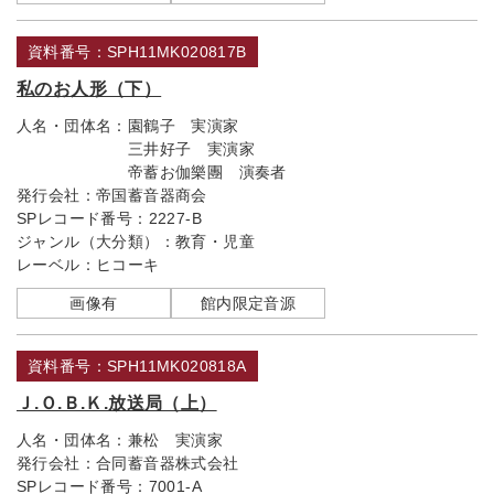
資料番号：SPH11MK020817B
私のお人形（下）
人名・団体名：
園鶴子 実演家
三井好子 実演家
帝蓄お伽樂團 演奏者
発行会社：
帝国蓄音器商会
SPレコード番号：
2227-B
ジャンル（大分類）：
教育・児童
レーベル：
ヒコーキ
画像有
館内限定音源
資料番号：SPH11MK020818A
Ｊ.Ｏ.Ｂ.Ｋ.放送局（上）
人名・団体名：
兼松 実演家
発行会社：
合同蓄音器株式会社
SPレコード番号：
7001-A