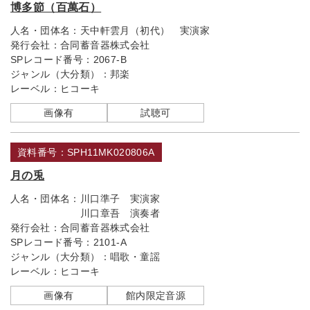
博多節（百萬石）
人名・団体名：
天中軒雲月（初代） 実演家
発行会社：
合同蓄音器株式会社
SPレコード番号：
2067-B
ジャンル（大分類）：
邦楽
レーベル：
ヒコーキ
画像有
試聴可
資料番号：SPH11MK020806A
月の兎
人名・団体名：
川口準子 実演家
川口章吾 演奏者
発行会社：
合同蓄音器株式会社
SPレコード番号：
2101-A
ジャンル（大分類）：
唱歌・童謡
レーベル：
ヒコーキ
画像有
館内限定音源