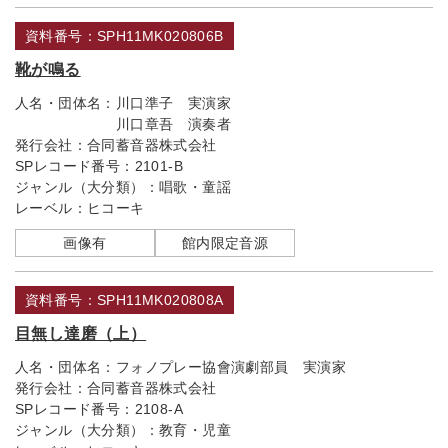
資料番号：SPH11MK020806B
靴が鳴る
人名・団体名：
川口準子 実演家
川口章吾 演奏者
発行会社：
合同蓄音器株式会社
SPレコード番号：
2101-B
ジャンル（大分類）：
唱歌・童謡
レーベル：
ヒコーキ
画像有
館内限定音源
資料番号：SPH11MK020808A
目無し達磨（上）
人名・団体名：
フォノプレー協會演劇部員 実演家
発行会社：
合同蓄音器株式会社
SPレコード番号：
2108-A
ジャンル（大分類）：
教育・児童