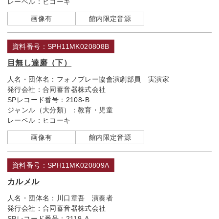
レーベル：
ヒコーキ
画像有
館内限定音源
資料番号：SPH11MK020808B
目無し達磨（下）
人名・団体名：
フォノプレー協會演劇部員 実演家
発行会社：
合同蓄音器株式会社
SPレコード番号：
2108-B
ジャンル（大分類）：
教育・児童
レーベル：
ヒコーキ
画像有
館内限定音源
資料番号：SPH11MK020809A
カルメル
人名・団体名：
川口章吾 演奏者
発行会社：
合同蓄音器株式会社
SPレコード番号：
2119-A