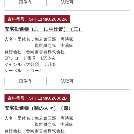
画像有
試聴可
資料番号：SPH11MK020802A
安宅勸進帳（こゝに中比帝）（三）
人名・団体名：
梅若萬三郎 実演家
觀世鐵之亟 実演家
発行会社：
合同蓄音器株式会社
SPレコード番号：
1553-A
ジャンル（大分類）：
邦楽
レーベル：
ヒコーキ
画像有
試聴可
資料番号：SPH11MK020802B
安宅勸進帳（關の人々）（四）
人名・団体名：
梅若萬三郎 実演家
觀世鐵之亟 実演家
発行会社：
合同蓄音器株式会社