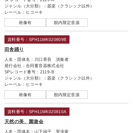
ジャンル（大分類）：
器楽（クラシック以外）
レーベル：
ヒコーキ
画像有
館内限定音源
資料番号：SPH11MK020809B
田舎踊り
人名・団体名：
川口章吾 演奏者
発行会社：
合同蓄音器株式会社
SPレコード番号：
2119-B
ジャンル（大分類）：
器楽（クラシック以外）
レーベル：
ヒコーキ
画像有
館内限定音源
資料番号：SPH11MK020810A
天然の美、園遊会
人名・団体名：
山下禎子 実演家