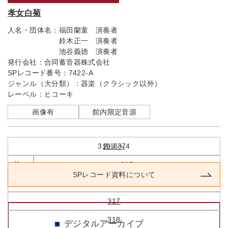
孝女白菊
人名・団体名：
福田蘭童 演奏者
鈴木正一 演奏者
池谷義徳 演奏者
発行会社：
合同蓄音器株式会社
SPレコード番号：
7422-A
ジャンル（大分類）：
器楽（クラシック以外）
レーベル：
ヒコーキ
画像有
館内限定音源
319 / 374
先頭へ
前へ
315
SPレコード資料について
316
317
318
デジタルアーカイブ