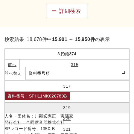
詳細検索
検索結果 :
18,678件中
15,901 ～ 15,950件
の表示
319 / 374
先頭へ
前へ
315
並べ替え
316
317
資料番号：SPH11MK020789B
318
白骨御文章
319
人名・団体名：
川那辺惠正 実演家
320
発行会社：
合同蓄音器株式会社
SPレコード番号：
1350-B
321