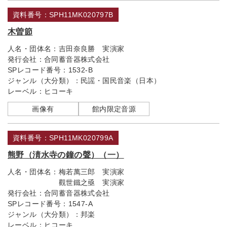
資料番号：SPH11MK020797B
木曽節
人名・団体名：
吉田奈良勝 実演家
発行会社：
合同蓄音器株式会社
SPレコード番号：
1532-B
ジャンル（大分類）：
民謡・国民音楽（日本）
レーベル：
ヒコーキ
画像有
館内限定音源
資料番号：SPH11MK020799A
熊野（淸水寺の鐘の聲）（一）
人名・団体名：
梅若萬三郎 実演家
觀世鐵之亟 実演家
発行会社：
合同蓄音器株式会社
SPレコード番号：
1547-A
ジャンル（大分類）：
邦楽
レーベル：
ヒコーキ