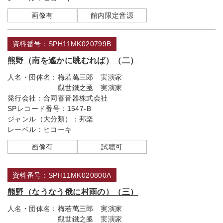
画像有
館内限定音源
資料番号：SPH11MK020799B
熊野（南を遙かに眺むれば）（二）
人名・団体名：
梅若萬三郎 実演家
觀世鐵之亟 実演家
発行会社：
合同蓄音器株式会社
SPレコード番号：
1547-B
ジャンル（大分類）：
邦楽
レーベル：
ヒコーキ
画像有
試聴可
資料番号：SPH11MK020800A
熊野（なうなう俄に村雨の）（三）
人名・団体名：
梅若萬三郎 実演家
觀世鐵之亟 実演家