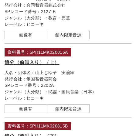
発行会社：
合同蓄音器株式会社
SPレコード番号：
2127-B
ジャンル（大分類）：
教育・児童
レーベル：
ヒコーキ
画像有
館内限定音源
資料番号：SPH11MK020815A
追分（前唄入り）（上）
人名・団体名：
山上じゆ子 実演家
発行会社：
帝国蓄音器商会
SPレコード番号：
2202A
ジャンル（大分類）：
民謡・国民音楽（日本）
レーベル：
ヒコーキ
画像有
館内限定音源
資料番号：SPH11MK020815B