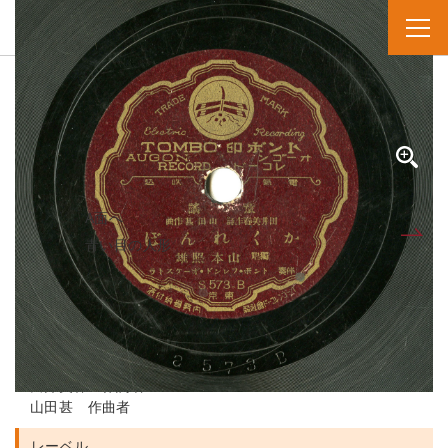
SPレコード
資料番号：SPH2991301500B
カクレンボ
かくれんぼ
A面へ
B面
青い目の人形
人名・団体名
山本照雄 実演家
トンボ・フレンド・オーケストラ 演奏者
田井美春 作詞者
山田甚 作曲者
レーベル