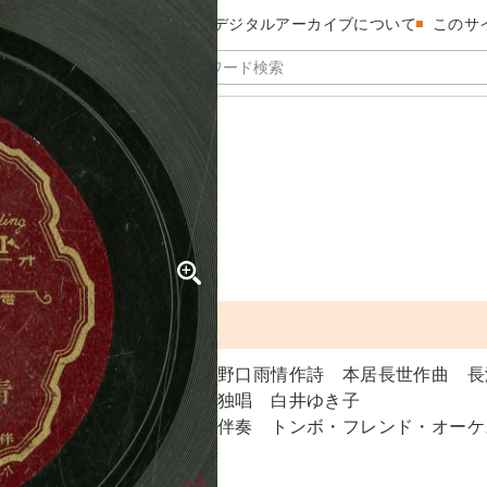
昭和館デジタルアーカイブについて
このサ
ギョウ
形
野口雨情作詩 本居長世作曲 長
独唱 白井ゆき子
伴奏 トンボ・フレンド・オーケ