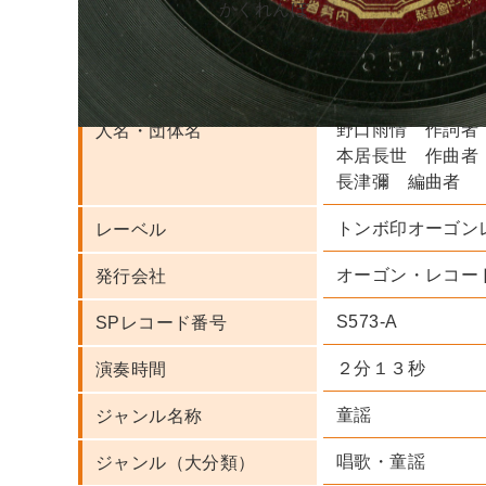
かくれんぼ
白井ゆき子 実演
トンボ・フレンド
野口雨情 作詞者
人名・団体名
本居長世 作曲者
長津彌 編曲者
トンボ印オーゴン
レーベル
オーゴン・レコー
発行会社
S573-A
SPレコード番号
２分１３秒
演奏時間
童謡
ジャンル名称
唱歌・童謡
ジャンル（大分類）