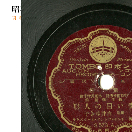
TOP
SPレコードの検索結果
青い目の人形
SPレコード
アオイメノニン
資料番号：
青い目の人
SPH2991301500A
B面へ
A面