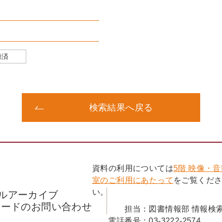
録済
検索結果へ戻る
資料の利用については
5階 映像・
室のご利用にあたって
をご覧くだ
い。
ルアーカイブ
コードのお問い合わせ
担当：
図書情報部 情報検
電話番号：
03-3222-2574