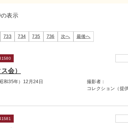
件
の表示
733
734
735
736
次へ
最後へ
1580
マス会）
（昭和35年）12月24日
撮影者：
コレクション（提
1581