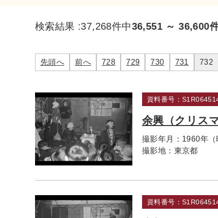
検索結果 :
37,268件中
36,551 ～ 36,600
先頭へ
前へ
728
729
730
731
732
資料番号：S1R064514
余興（クリス
撮影年月：
1960年
撮影地：
東京都
資料番号：S1R064514