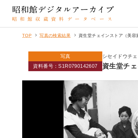
TOP
写真の検索結果
資生堂チェインストア（美容
写真
シセイドウチェ
資生堂チェ
資料番号：S1R0790142607