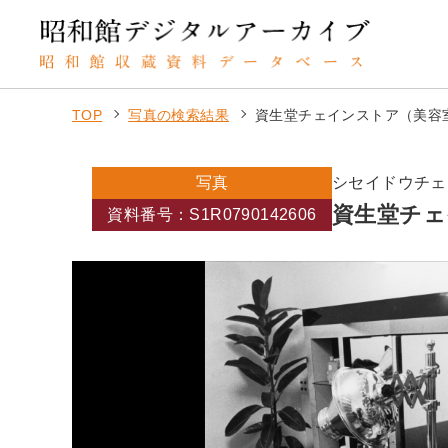
TOP
写真の検索結果
資生堂チェインストア（美容
写真
シセイドウチェ
資生堂チェ
資料番号：S1R0790142606