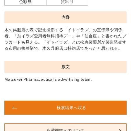
色彩無
貸出可
内容
木久呉服店の表で記念撮影する「イトイラズ」の宣伝隊や関係
者。「糸イラズ愛用者無料招待デー」や「仙台座」と書かれたプ
ラカードも見える。「イトイラズ」とは松恵製薬所が製造発売す
る布用の接着剤で、木久呉服店は特約店であったと思われる。
原文
Matsukei Pharmaceutical's advertising team.
検索結果へ戻る
所蔵機関へのリンク