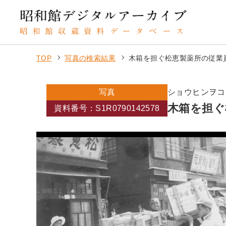
TOP
写真の検索結果
木箱を担ぐ松恵製薬所の従業
写真
ショウヒンヲコ
木箱を担ぐ
資料番号：S1R0790142578