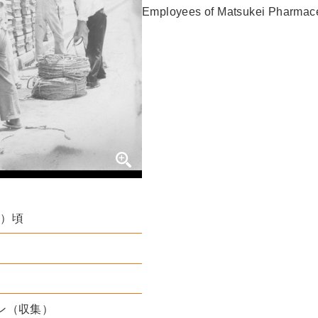
Employees of Matsukei Pharmaceu
年）頃
ン（収集）