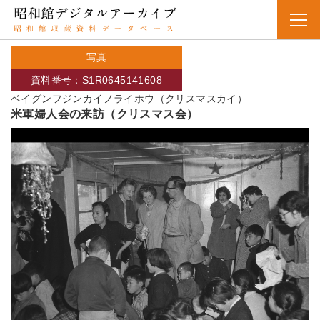
写真
資料番号：S1R0645141608
ベイグンフジンカイノライホウ（クリスマスカイ）
米軍婦人会の来訪（クリスマス会）