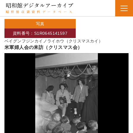
写真
資料番号：S1R0645141597
ベイグンフジンカイノライホウ（クリスマスカイ）
米軍婦人会の来訪（クリスマス会）