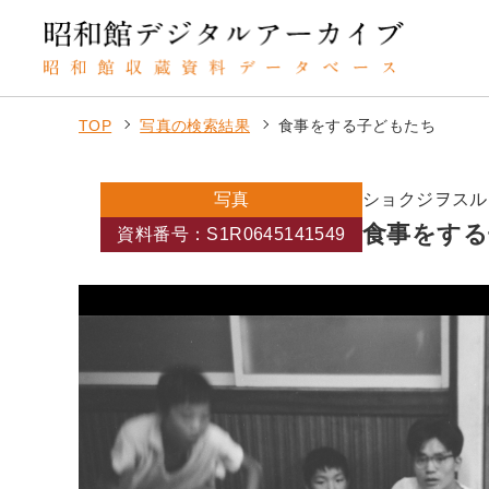
TOP
写真の検索結果
食事をする子どもたち
写真
ショクジヲスル
食事をする
資料番号：S1R0645141549