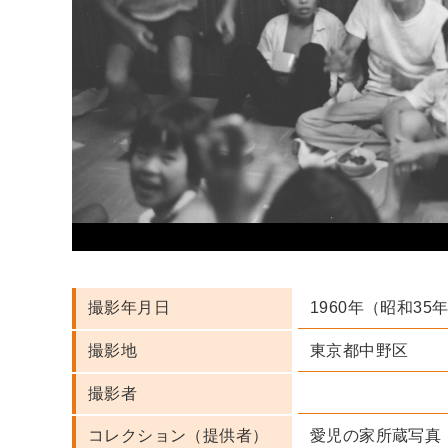
1960年（昭和35
撮影年月日
東京都中野区
撮影地
撮影者
愛児の家所蔵写真
コレクション（提供者）