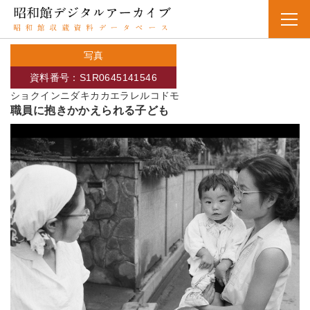
写真
資料番号：S1R0645141546
ショクインニダキカカエラレルコドモ
職員に抱きかかえられる子ども