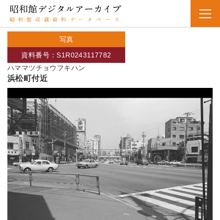
写真
資料番号：S1R0243117782
ハママツチョウフキハン
浜松町付近