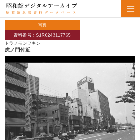
写真
資料番号：S1R0243117765
トラノモンフキン
虎ノ門付近