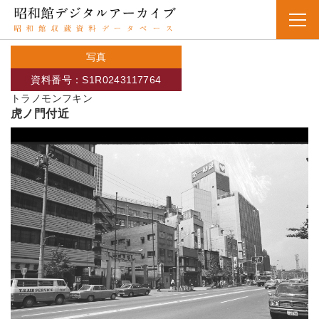
写真
資料番号：S1R0243117764
トラノモンフキン
虎ノ門付近