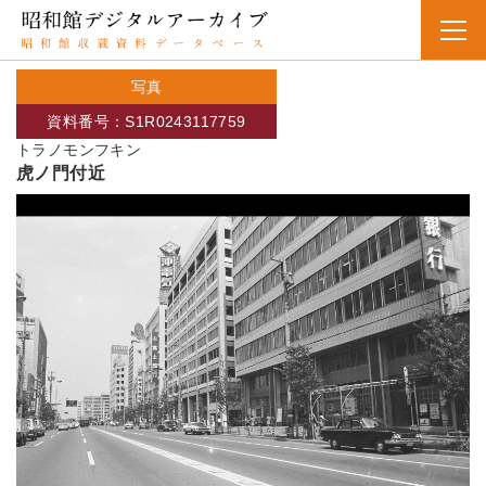
写真
資料番号：S1R0243117759
トラノモンフキン
虎ノ門付近