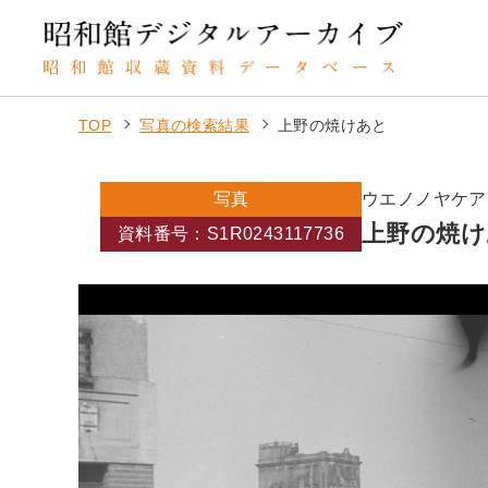
TOP
写真の検索結果
上野の焼けあと
写真
ウエノノヤケア
上野の焼け
資料番号：S1R0243117736