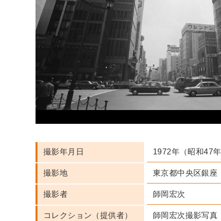
1972年（昭和47
撮影年月日
東京都中央区銀座
撮影地
師岡宏次
撮影者
師岡宏次撮影写真
コレクション（提供者）