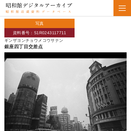
写真
資料番号：S1R0243117711
ギンザヨンチョウメコウサテン
銀座四丁目交差点