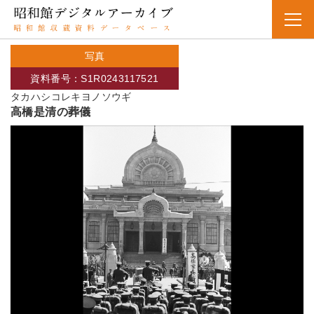
写真
資料番号：S1R0243117521
タカハシコレキヨノソウギ
高橋是清の葬儀