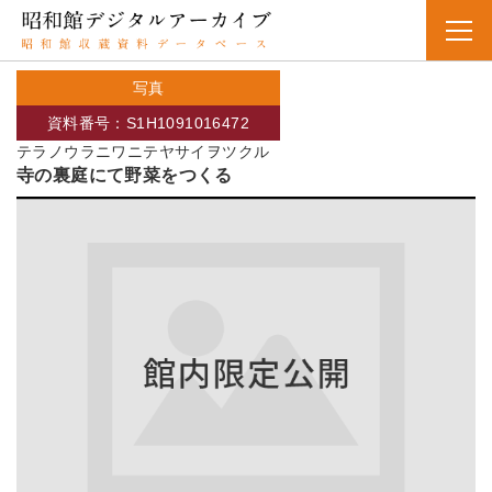
写真
資料番号：S1H1091016472
テラノウラニワニテヤサイヲツクル
寺の裏庭にて野菜をつくる