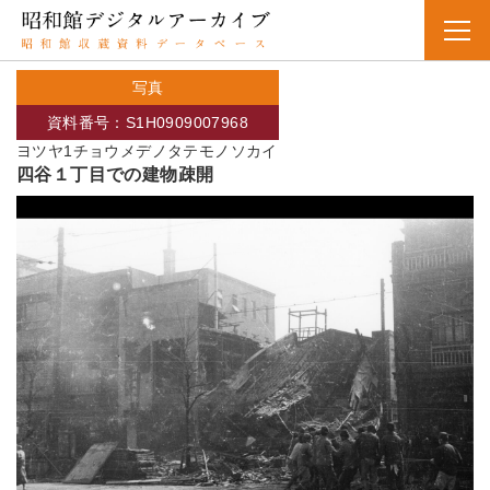
写真
資料番号：S1H0909007968
ヨツヤ1チョウメデノタテモノソカイ
四谷１丁目での建物疎開