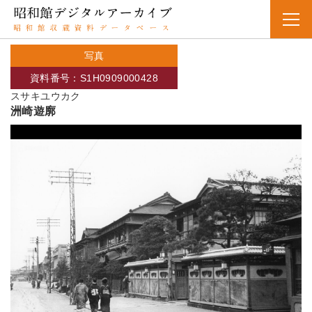
写真
資料番号：S1H0909000428
スサキユウカク
洲崎遊廓