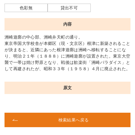
色彩無
貸出不可
内容
洲崎遊廓の中心部、洲崎弁天町の通り。
東京帝国大学校舎が本郷区（現・文京区）根津に新築されること
が決まると、近隣にあった根津遊廓は洲崎へ移転することにな
り、明治２１年（１８８８）に洲崎遊廓が設置された。東京大空
襲で一帯は焼け野原となり、戦後は歓楽街「洲崎パラダイス」と
して再建されたが、昭和３３年（１９５８）４月に廃止された。
原文
検索結果へ戻る