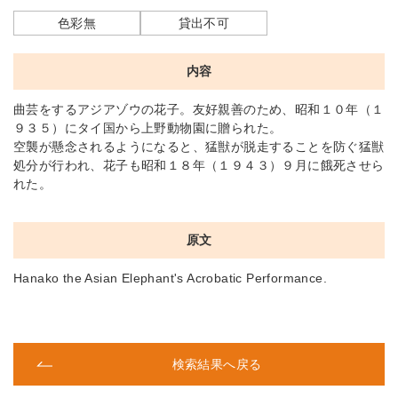
色彩無
貸出不可
内容
曲芸をするアジアゾウの花子。友好親善のため、昭和１０年（１
９３５）にタイ国から上野動物園に贈られた。
空襲が懸念されるようになると、猛獣が脱走することを防ぐ猛獣
処分が行われ、花子も昭和１８年（１９４３）９月に餓死させら
れた。
原文
Hanako the Asian Elephant's Acrobatic Performance.
検索結果へ戻る