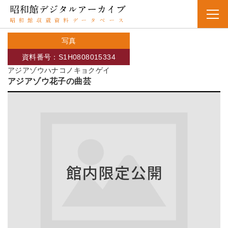
写真
資料番号：S1H0808015334
アジアゾウハナコノキョクゲイ
アジアゾウ花子の曲芸