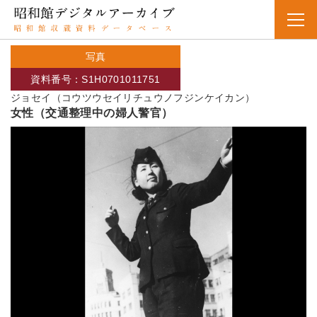
写真
資料番号：S1H0701011751
ジョセイ（コウツウセイリチュウノフジンケイカン）
女性（交通整理中の婦人警官）