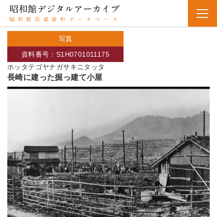
写真
資料番号：S1H0701011175
ホッタテゴヤナガサキニタッタ
長崎に建った掘っ建て小屋