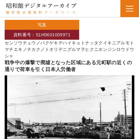
写真
資料番号：S1H0601009971
センソウチュウノバクゲキデハイキョトナッタクイキニアルモト
マチエキノチカクノトオリデニグルマヲヒクニホンジンロウドウ
シャ
戦争中の爆撃で廃墟となった区域にある元町駅の近くの
通りで荷車を引く日本人労働者