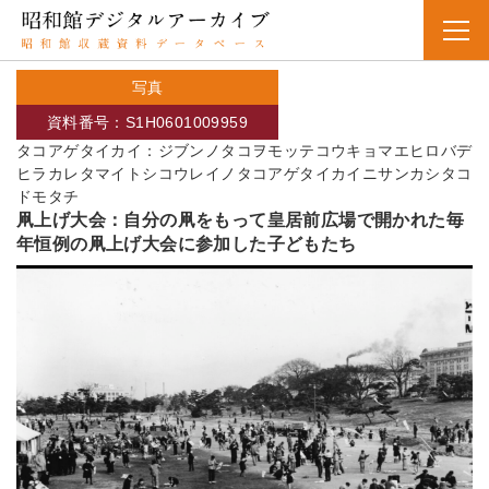
写真
資料番号：S1H0601009959
タコアゲタイカイ：ジブンノタコヲモッテコウキョマエヒロバデ
ヒラカレタマイトシコウレイノタコアゲタイカイニサンカシタコ
ドモタチ
凧上げ大会：自分の凧をもって皇居前広場で開かれた毎
年恒例の凧上げ大会に参加した子どもたち