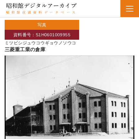
写真
資料番号：S1H0601009955
ミツビシジュウコウギョウノソウコ
三菱重工業の倉庫